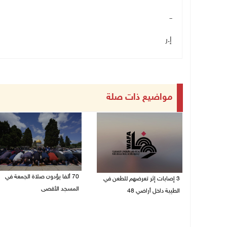
ــ
إ.ر
مواضيع ذات صلة
70 ألفا يؤدون صلاة الجمعة في
3 إصابات إثر تعرضهم للطعن في
المسجد الأقصى
الطيبة داخل أراضي 48
07/08/2026 02:29 م
07/08/2026 04:57 م