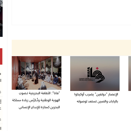
م
ا
26
"فانا": الثقافة البحرينية تـصون
الإعصار "دولفين" يضرب أوكيناوا
الهوية الوطنية وتُـكرّس ريادة مملكة
إ
باليابان والصين تستعد لوصوله
البحرين كمنارة للإبداع الإنساني
ع
08/08/2026 12:08 م
08/08/2026 11:04 ص
26
ا