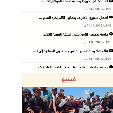
الحايك: نقود جهودا وطنية لحماية المواقع الأثر ...
08/آب/2026 04:50 م
أطفال مبتورو الأطراف يتحدّون الألم بكرة القدم ...
08/آب/2026 04:42 م
جلسة لمجلس الأمن بشأن الضفة الغربية الثلاثاء ...
08/آب/2026 04:03 م
50 طفلا وطفلة من القدس يستعدون للمغادرة إلى ا ...
08/آب/2026 03:51 م
مستعمر إرهابي يُطلق مواشيه في أراضي الطيبة شر ...
08/آب/2026 02:37 م
فيديو
إصابتان في هجوم للمستعمرين الإرهابيين على بيت ...
08/آب/2026 02:26 م
الرئيس يستقبل مجلس بلدية بيت لحم ويؤكد النهوض ...
08/آب/2026 02:11 م
Previous
Next