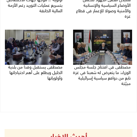
سنبذل أقصى الجهود لتحسن
أولوية".. موجها جهات الاختصاص
الأوضاع السياسية والإنسانية
بتسريع عمليات التوريد رغم الأزمة
والأمنية وصولا للإعمار في قطاع
المالية الخانقة
غزة
04/08/2026 03:16 م
05/08/2026 03:30 م
مصطفى في افتتاح جلسة مجلس
مصطفى يستقبل وفدا من بلدية
الوزراء: ما يتعرض له شعبنا في غزة
الخليل ويطلع على أهم احتياجاتها
نابع من دوافع سياسية إسرائيلية
وأولوياتها
مبيّتة
03/08/2026 07:07 م
04/08/2026 11:29 ص