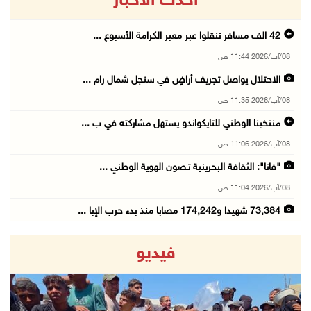
أحدث الاخبار
42 الف مسافر تنقلوا عبر معبر الكرامة الأسبوع ...
08/آب/2026 11:44 ص
الاحتلال يواصل تجريف أراضٍ في سنجل شمال رام ...
08/آب/2026 11:35 ص
منتخبنا الوطني للتايكواندو يستهل مشاركته في ب ...
08/آب/2026 11:06 ص
"فانا": الثقافة البحرينية تـصون الهوية الوطني ...
08/آب/2026 11:04 ص
73,384 شهيدا و174,242 مصابا منذ بدء حرب الإبا ...
08/آب/2026 10:50 ص
فيديو
مستعمرون إرهابيون يهاجمون منزلا ويقتحمون مناط ...
08/آب/2026 10:22 ص
قوات الاحتلال تجري تحقيقات ميدانية مع عشرات ا ...