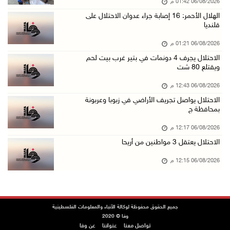
06/08/2026 01:42 م
الرئاسة تدين وتحذر الاحتلال من استمرار حربه ا ...
الهلال الأحمر: 16 إصابة جراء عدوان الاحتلال على
قلنديا
06/آب/2026 11:53 ص
06/08/2026 01:21 م
الاحتلال يهدم منزلا شرق الخليل
الاحتلال يجرف 4 دونمات في بتير غرب بيت لحم
06/آب/2026 11:50 ص
ويقتلع 80 شت
فتوح: العدوان على مخيم قلنديا تصعيد منظم يندر ...
06/08/2026 12:43 م
06/آب/2026 11:45 ص
الاحتلال يواصل تجريف الأراضي في زبوبا وعربونة
بمحافظة ج
الطفل فيصل ينتظر علاج كسر بعموده الفقري
06/آب/2026 11:34 ص
06/08/2026 12:17 م
الاحتلال يعتقل 3 مواطنين من أريحا
نادي الأسير: الاحتلال يعتقل ويحقق ميدانياً مع ...
06/آب/2026 11:33 ص
06/08/2026 12:15 م
الاحتلال يقتحم مخيم عسكر شرق نابلس
06/آب/2026 11:11 ص
أبرز عناوين الصحف الفلسطينية
جميع الحقوق محفوظة لوكالة الأنباء والمعلومات الفلسطينية
وفا © 2020
06/آب/2026 10:13 ص
تواصل معنا
عنواننا
عن وفا