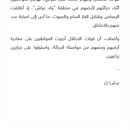
أثناء حراثتهم لأرضهم في منطقة "واد عياش"، إذ أطلقت
الرصاص وقنابل الغاز السام والصوت، ما أدى إلى اصابة عدد
منهم بالاختناق
.
وأضاف، أن قوات الاحتلال أجبرت المواطنين على مغادرة
أرضهم ومنعهم من مواصلة الحراثة، واستولوا على جرارين
زراعيين
.
-
ع.ش/ إ.ر