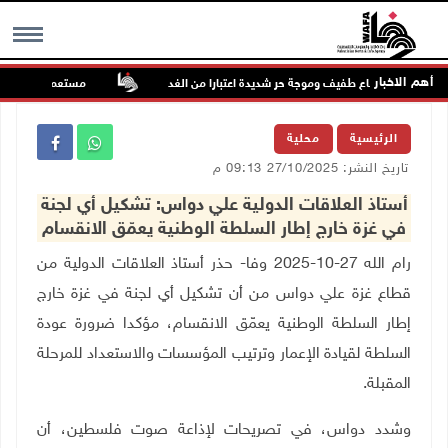
أهم الاخبار
 الطقس: ارتفاع طفيف وموجة حر شديدة اعتبارا من الغد
مستعمرون يهاجمون ق
MENU
الرئيسية
محلية
تاريخ النشر: 27/10/2025 09:13 م
أستاذ العلاقات الدولية علي دواس: تشكيل أي لجنة
في غزة خارج إطار السلطة الوطنية يعمّق الانقسام
رام الله 27-10-2025 وفا- حذر أستاذ العلاقات الدولية من
قطاع غزة علي دواس من أن تشكيل أي لجنة في غزة خارج
إطار السلطة الوطنية يعمّق الانقسام، مؤكدا ضرورة عودة
السلطة لقيادة الإعمار وترتيب المؤسسات والاستعداد للمرحلة
المقبلة.
وشدد دواس، في تصريحات لإذاعة صوت فلسطين، أن