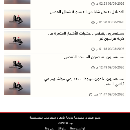
09/08/2026 02:23 م
مستعمرون يقتحمون المسجد الأقصى
الاحتلال يعتقل شابا من العيسوية شمال القدس
09/آب/2026 12:49 م
09/08/2026 01:23 م
مصر تنعى القائد الوطني دياب اللوح
09/آب/2026 12:27 م
مستعمرون يقطعون عشرات الأشجار المثمرة في
خربة فراسين غر
جهاد يرسم على الخيمة مشاهد الحرب في غزة
09/08/2026 01:13 م
09/آب/2026 12:17 م
مستعمرون يقتحمون المسجد الأقصى
حالات الإجهاض في غزة تتضاعف ثلاث مرات
09/08/2026 12:49 م
09/آب/2026 12:12 م
مستعمرون يتلفون مزروعات بعد رعي مواشيهم في
مركز الاتصال الحكومي يرصد أهم التدخلات التي ن ...
أراضي المغير
09/آب/2026 12:10 م
09/08/2026 11:47 ص
سلطة النقد و"اوريدو" توقعان مذكرة تفاهم للاست ...
09/آب/2026 12:00 م
"استشاري فتح" ينعى القائد الوطنيّ السفير دياب ...
جميع الحقوق محفوظة لوكالة الأنباء والمعلومات الفلسطينية
وفا © 2020
09/آب/2026 11:53 ص
تواصل معنا
عنواننا
عن وفا