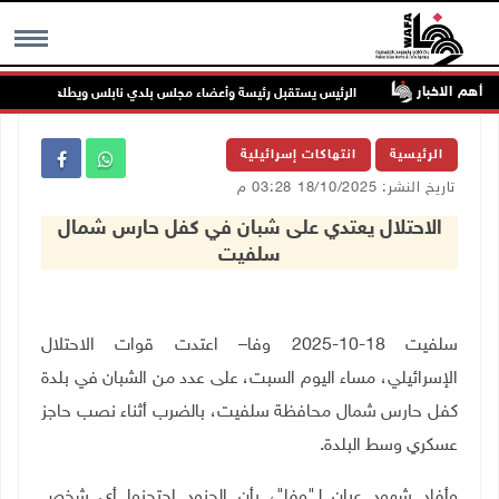
أهم الاخبار
 جنين
الرئيس يستقبل رئيسة وأعضاء مجلس بلدي نابلس ويطلع على خطط الن
MENU
الرئيسية
انتهاكات إسرائيلية
تاريخ النشر: 18/10/2025 03:28 م
الاحتلال يعتدي على شبان في كفل حارس شمال
سلفيت
سلفيت 18-10-2025 وفا– اعتدت قوات الاحتلال
الإسرائيلي، مساء اليوم السبت، على عدد من الشبان في بلدة
كفل حارس شمال محافظة سلفيت، بالضرب أثناء نصب حاجز
عسكري وسط البلدة
.
وأفاد شهود عيان لـ"وفا"، بأن الجنود احتجزوا أي شخص