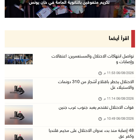
تكريم متفوقين بالثانوية العامة في خان يونس
06/آب/2026 09:13 م
ورشة توصي بخطة عاجلة لاستعادة التعليم الوجاهي ...
06/آب/2026 09:08 م
الرئيس يستقبل مجلس بلدية رام الله ويشدد على د ...
اقرأ أيضا
06/آب/2026 08:36 م
جماهير شعبنا تشيع جثمان الشهيد علاء صبيح في ت ...
تواصل انتهاكات الاحتلال والمستعمرين: اعتقالات
وإصابات و
06/آب/2026 08:33 م
06/08/2026 11:53 م
الاحتلال يوسع حملات الدهم والاعتقال في قلنديا ...
الاحتلال يخطر باقتلاع أشجار من 310 دونمات
06/آب/2026 08:06 م
والاستيلاء عل
الرئيس المصري وملك البحرين يشددان على ضرورة ت ...
06/08/2026 11:14 م
06/آب/2026 07:57 م
قوات الاحتلال تقتحم يعبد جنوب غرب جنين
الاحتلال يخطر بإزالة أشجار زيتون والاستيلاء ع ...
06/08/2026 10:49 م
06/آب/2026 07:53 م
48 إصابة منذ بدء عدوان الاحتلال على مخيم قلنديا
رابطة العالم الإسلامي تدين تواصل انتهاكات الا ...
وكفر عق