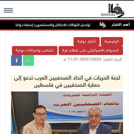
أهم الاخبار
تواصل انتهاكات الاحتلال والمستعمرين: إصابات واعتقالات واقتحامات
MENU
الرئيسية
أخبار دولية
العدوان الاسرائيلي على قطاع غزة
تضامن وتحركات دولية
تاريخ النشر: 30/07/2024 11:51 م
لجنة الحريات في اتحاد الصحفيين العرب تدعو إلى
حماية الصحفيين في فلسطين