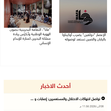
"فانا": الثقافة البحرينية تـصون
الهوية الوطنية وتُـكرّس ريادة
الإعصار "دولفين" يضرب أوكيناوا
مملكة البحرين كمنارة للإبداع
باليابان والصين تستعد لوصوله
الإنساني
08/08/2026 12:08 م
08/08/2026 11:04 ص
أحدث الاخبار
تواصل انتهاكات الاحتلال والمستعمرين: إصابات و ...
08/آب/2026 11:56 م