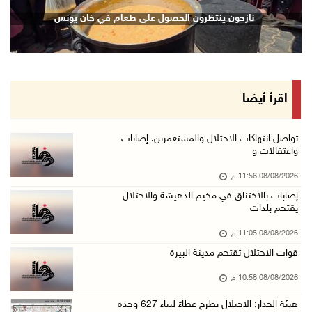
الاحتلال يقتحم كوبر شمال رام الله
تكريم متفوقين بالثانوية العامة في خان يونس
نا
08/آب/2026 08:27 م
إصابات بالاختناق خلال مواجهات مع الاحتلال في ...
08/آب/2026 08:23 م
الاحتلال ينصب حواجز طيارة في محيط مخيم طولكرم ...
اقرأ أيضا
08/آب/2026 07:56 م
مستعمرون يهاجمون قرية أبو فلاح
تواصل انتهاكات الاحتلال والمستعمرين: إصابات
واعتقالات و
08/آب/2026 07:07 م
08/08/2026 11:56 م
مستعمرون يقتحمون بلدة بيت عور التحتا وقرية جل ...
إصابات بالاختناق في مخيم الدهيشة والاحتلال
08/آب/2026 06:39 م
يقتحم بلدات
فلسطين تدين الهجوم على ناقلة إماراتية في مضيق ...
08/08/2026 11:05 م
08/آب/2026 06:25 م
قوات الاحتلال تقتحم مدينة البيرة
شعراء غزة يوثقون النزوح والفقد بقصائد من الخي ...
08/08/2026 10:58 م
08/آب/2026 06:23 م
هيئة الجدار: الاحتلال يطرح عطاءً لبناء 627 وحدة