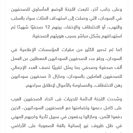
وعلى جانب آخر، تابعت اللجنة الوضع المأساوي للصحفيين
في السودان، التي وصلت إلى استهداف المئات سواء بالسلب
والنهب، أو الاختطاف والإخفاء، بينهم 12 صحفيًا شهيدًا تم
استهدافهم بشكل مباشر بسبب هويتهم الصحفية
.
كما تم تدمير الكثير من مقرات المؤسسات الإعلامية في
السودان، وبلغ عدد الصحفيين السودانيين المعطلين عن العمل
ألف صحفية وصحفي بما يمثل تقريبًا نصف العدد الإجمالي
للصحفيين العاملين بالسودان، ومازال 3 صحفيين سودانيين
رهن الاختطاف، والمساومة بالأموال لإطلاق سراحهم
.
وشددت اللجنة الدائمة للحريات فى اتحاد الصحفيين العرب
على كامل دعمها وتضامنها مع الصحفيين السودانيين، الذين
دفعوا الثمن، ومازالوا يدفعون في سبيل تأدية واجبهم المهني
في ظل ظروف غير إنسانية بالغة الصعوبة على الأراضي