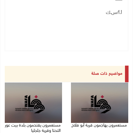
أ.أ/س.ك
مواضيع ذات صلة
مستعمرون يهاجمون قرية أبو فلاح
مستعمرون يقتحمون بلدة بيت عور
التحتا وقرية جلجليا