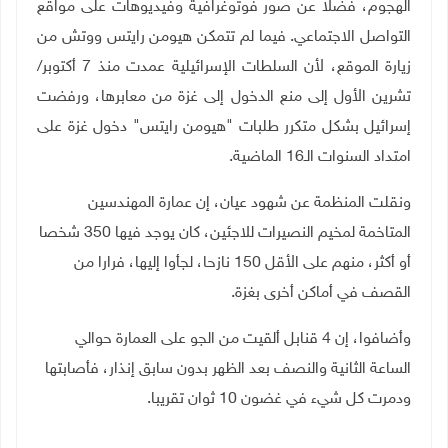
الهجوم، فضلا عن صور فوتوغرافية وفيديوهات على مواقع
التواصل الاجتماعي. فيما لم تتمكن هيومن رايتس ووتش من
زيارة الموقع، لأن السلطات الإسرائيلية عمدت منذ 7 أكتوبر/
تشرين الأول إلى منع الدخول إلى غزة من معابرها، ورفضت
إسرائيل بشكل متكرر طلبات "هيومن رايتس" دخول غزة على
امتداد السنوات الـ16 الماضية
.
ونقلت المنظمة عن شهود عيان، إن عمارة المهندسين
المتاخمة لمخيم النصيرات للاجئين، كان يوجد فيها 350 شخصا
أو أكثر، منهم على الأقل 150 نازحا، لجأوا إليها، فرارا من
القصف في أماكن أخرى بغزة
.
وأضافوا، إن 4 قنابل ألقيت من الجو على العمارة حوالي
الساعة الثانية والنصف بعد الظهر بدون سابق إنذار، فأصابتها
ودمرت كل شيء في غضون 10 ثوان تقريبا
.
ـــــــــــ