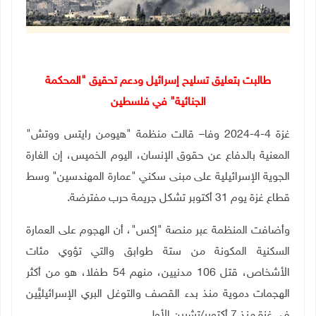
طالبت بتعليق تسليح إسرائيل ودعم تحقيق "المحكمة
الجنائية
"
في فلسطين
غزة 4-4-2024 وفا– قالت منظمة "هيومن رايتس ووتش"
المعنية بالدفاع عن حقوق الإنسان، اليوم الخميس،
إن الغارة
الجوية الإسرائيلية على مبنى سكني "عمارة المهندسين" وسط
قطاع غزة يوم 31 أكتوبر تشكل جريمة حرب مفترضة.
وأضافت المنظمة عبر منصة "إكس
"
، أن الهجوم على العمارة
السكنية المكونة من ستة طوابق والتي تؤوي مئات
الأشخاص، قتل 106 مدنيين، منهم 54 طفلا، هو من أكثر
الهجمات دموية منذ بدء القصف والتوغل البري الإسرائيليَّين
في غزة منذ 7 أكتوبر/تشرين الأول
.