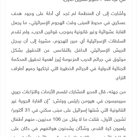
وأشارت إلى أن المنظمة لم تجد أي أدلة على وجود هدف
عسكري في محيط المبنى وقت الهجوم الإسرائيلي، ما يجعل
الغارة عشوائية وغير قانونية بموجب قوانين الحرب. ولم تقدم
السلطات الإسرائيلية أي مبرر للهجوم، مشيرة إلى أن سِجل
الجيش الإسرائيلي الحافل بالتقاعس عن التحقيق بشكل
موثوق في جرائم الحرب المزعومة يُبرز أهمية تحقيق المحكمة
الجنائية الدولية في الجرائم الخطيرة التي ترتكبها جميع أطراف
النزاع
.
من جهته، قال المدير المشارك لقسم الأزمات والنزاعات جيري
سيبمبسون
في هيومن رايتس ووتش: "إن الغارة الجوية غير
القانونية التي شنتها إسرائيل على مبنى سكني في 31 أكتوبر/
تشرين الأول، قتلت ما لا يقل عن 106 مدنيين، منهم أطفال
يلعبون كرة القدم، وسُكّان يشحنون هواتفهم في دكان على