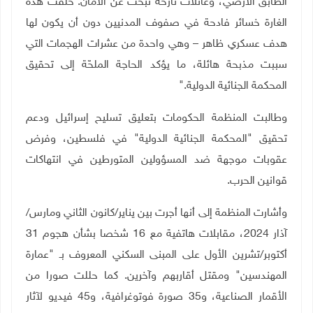
الطابق الأرضي، وعائلات نازحة تبحث عن الأمان. خلّفت هذه
الغارة خسائر فادحة في صفوف المدنيين دون أن يكون لها
هدف عسكري ظاهر – وهي واحدة من عشرات الهجمات التي
سببت مذبحة هائلة، ما يؤكد الحاجة الملحّة إلى تحقيق
المحكمة الجنائية الدولية
".
وطالبت المنظمة الحكومات بتعليق تسليح إسرائيل ودعم
تحقيق "المحكمة الجنائية الدولية
"
في فلسطين، وفرض
عقوبات موجهة ضد المسؤولين المتورطين في انتهاكات
قوانين الحرب
.
وأشارت المنظمة إلى أنها أجرت بين يناير/كانون الثاني ومارس/
آذار 2024، مقابلات هاتفية مع 16 شخصا بشأن هجوم 31
أكتوبر/تشرين الأول على المبنى السكني المعروف بـ "عمارة
المهندسين" ومقتل أقاربهم وآخرين. كما حللت صورا من
الأقمار الصناعية، و35 صورة فوتوغرافية، و45 فيديو لآثار