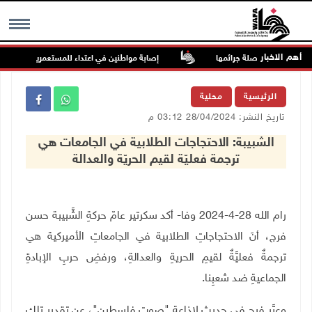
أهم الاخبار
السجون من مواصلة جرائمها
إصابة مواطنين في اعتداء للمستعمرين في بيت دج
MENU
الرئيسية
محلية
تاريخ النشر: 28/04/2024 03:12 م
الشبيبة: الاحتجاجات الطلابية في الجامعات هي
ترجمة فعليّة لقيم الحريّة والعدالة
رام الله 28-4-2024 وفا- أكد سكرتير عامّ حركةِ الشَّبيبة حسن
فرج، أنَ الاحتجاجاتِ الطلابية في الجامعاتِ الأميركية هي
ترجمةٌ فعليَّةٌ لقيمِ الحريةِ والعدالةِ، ورفضِ حربِ الإبادةِ
الجماعيةِ ضد شعبِنا
.
وعبَّر فرج في حديثٍ لإذاعة "صوت فلسطين"، عن تقديرِ تلك