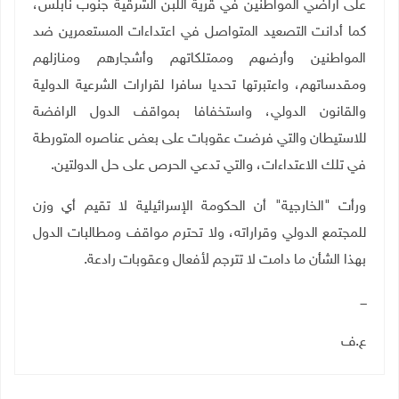
على أراضي المواطنين في قرية اللبن الشرقية جنوب نابلس،
كما أدانت التصعيد المتواصل في اعتداءات المستعمرين ضد
المواطنين وأرضهم وممتلكاتهم وأشجارهم ومنازلهم
ومقدساتهم، واعتبرتها تحديا سافرا لقرارات الشرعية الدولية
والقانون الدولي، واستخفافا بمواقف الدول الرافضة
للاستيطان والتي فرضت عقوبات على بعض عناصره المتورطة
في تلك الاعتداءات، والتي تدعي الحرص على حل الدولتين.
ورأت "الخارجية" أن الحكومة الإسرائيلية لا تقيم أي وزن
للمجتمع الدولي وقراراته، ولا تحترم مواقف ومطالبات الدول
بهذا الشأن ما دامت لا تترجم لأفعال وعقوبات رادعة.
ـــ
ع.ف