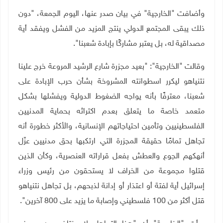
وأضافت "الخارجية" في بيان صدر عنها، اليوم الجمعة، "دون
ذلك يبقى المجتمع الدولي ينتج المزيد من الفشل ويفقد أية
مصداقية له، بل يعتبر مشاركًا بإبادة شعبنا".
وقالت "الخارجية": "بعيد مجزرة شارع الرشيد المروعة خرج علينا
نتنياهو ليكرر اسطوانته المشروخة بشأن حرب الإبادة على
شعبنا، معترفًا بأنه يواجه الضغوط الدولية ويفشلها بشكل
متعمد خاصة ما يتعلق بعدم اكتراثه بحماية المدنيين
الفلسطينيين وتأمين احتياجاتهم الإنسانية، والأكثر خطورة أنه
تجاهل تمامًا حقيقة المجزرة التي ارتكبها بحق مدنيين عزّل
أنهكهم الجوع والعطش بفعل قراراته العنصرية، وكأن الذين
قتلوا مجموعة من الخراف لا يستحقون من رئيس وزراء
إسرائيل أية لفتة أو اعتذار أو إدانة لذبحهم، بل تجاهل نتنياهو
قتل أكثر من 100 فلسطيني وإصابة ما يزيد على 800 آخرين".