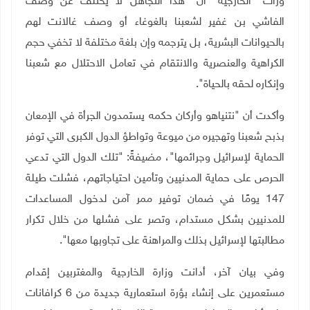
ورأت "الخارجية" أن "هذا التجاهل لا يختلف عن وصف
الفاشي بن غفير لشعبنا بالغوغاء أو وصف غالانت لهم
بالحيوانات البشرية، بل يترجمه وإن بلغة مختلفة لا تخفي حجم
الكراهية والعنصرية والانتقام في تعامل الاحتلال مع شعبنا
وإنكاره لحقه بالحياة".
وأكدت أن "نتنياهو وأركان حكمه يستمدون الجرأة في الإمعان
بذبح شعبنا وتهجيره من ميوعة وتواطؤ الدول الكبرى التي توفر
الحماية لإسرائيل وجرائمها"، مضيفةً: "تلك الدول التي تدعي
الحرص على حماية المدنيين وتأمين احتياجاتهم، فشلت طيلة
147 يومًا في ضمان توفير ممر آمن لدخول المساعدات
للمدنيين بشكل مستدام، وتصر على فشلها من خلال تكرار
مطالبتها لإسرائيل بذلك والمراهنة على تجاوبها معها".
وفي بيان آخر، أدانت وزارة الخارجية والمغتربين إقدام
مستعمرين على إنشاء بؤرة استعمارية جديدة من 6 كرافانات