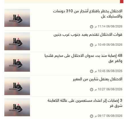
06/آب/2026 08:33 م
الاحتلال يوسع حملات الدهم والاعتقال في قلنديا ...
الاحتلال يخطر باقتلاع أشجار من 310 دونمات
والاستيلاء عل
06/آب/2026 08:06 م
06/08/2026 11:14 م
الرئيس المصري وملك البحرين يشددان على ضرورة ت ...
قوات الاحتلال تقتحم يعبد جنوب غرب جنين
06/آب/2026 07:57 م
06/08/2026 10:49 م
الاحتلال يخطر بإزالة أشجار زيتون والاستيلاء ع ...
06/آب/2026 07:53 م
48 إصابة منذ بدء عدوان الاحتلال على مخيم قلنديا
وكفر عق
رابطة العالم الإسلامي تدين تواصل انتهاكات الا ...
06/08/2026 10:45 م
06/آب/2026 07:36 م
الاحتلال يعتقل شابين من المغير
اليونيسف: استشهاد 300 طفل منذ وقف إطلاق النار ...
06/08/2026 10:27 م
06/آب/2026 07:34 م
‏3 إصابات إثر اعتداء مستعمرين على عائلة الكعابنة
الاحتلال يدمّر بيت الزوجية قبل ساعات من الزفا ...
شرق قر
06/آب/2026 07:27 م
06/08/2026 09:17 م
إصابتان بالرصاص والاعتداء خلال اقتحام الاحتلا ...
06/آب/2026 06:56 م