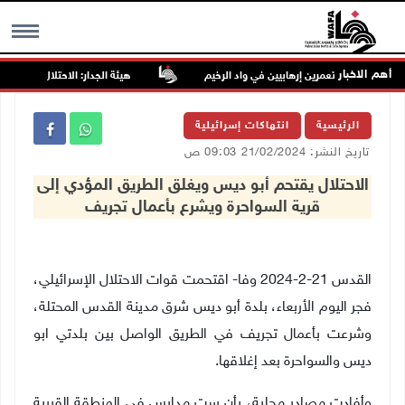
أهم الاخبار
هيئة الجدار: الاحتلال يطرح عطاءً لبناء 627 وحدة استعمارية جديدة على أراضي محافظة رام الله
MENU
الرئيسية
انتهاكات إسرائيلية
تاريخ النشر: 21/02/2024 09:03 ص
الاحتلال يقتحم أبو ديس ويغلق الطريق المؤدي إلى
قرية السواحرة ويشرع بأعمال تجريف
القدس 21-2-2024 وفا- اقتحمت قوات الاحتلال الإسرائيلي،
فجر اليوم الأربعاء، بلدة أبو ديس شرق مدينة القدس المحتلة،
وشرعت بأعمال تجريف في الطريق الواصل بين بلدتي ابو
ديس والسواحرة بعد إغلاقها
.
وأفادت مصادر محلية، بأن ست مدارس في المنطقة القريبة