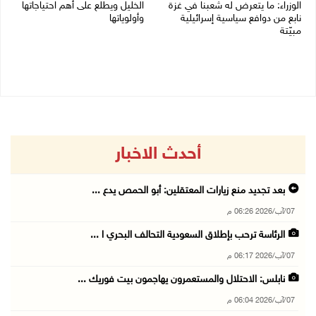
الوزراء: ما يتعرض له شعبنا في غزة
الخليل ويطلع على أهم احتياجاتها
نابع من دوافع سياسية إسرائيلية
وأولوياتها
مبيّتة
03/08/2026 07:07 م
04/08/2026 11:29 ص
أحدث الاخبار
بعد تجديد منع زيارات المعتقلين: أبو الحمص يدع ...
07/آب/2026 06:26 م
الرئاسة ترحب بإطلاق السعودية التحالف البحري ا ...
07/آب/2026 06:17 م
نابلس: الاحتلال والمستعمرون يهاجمون بيت فوريك ...
07/آب/2026 06:04 م