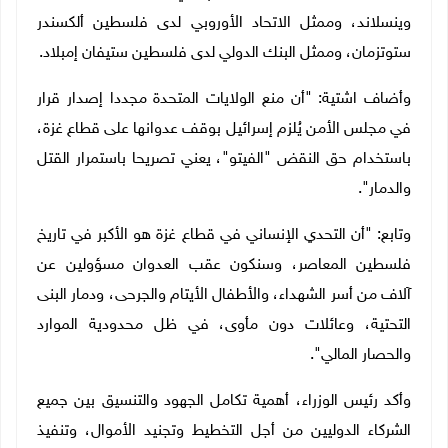
وينسلاند، وممثل الاتحاد الأوروبي لدى فلسطين ألكسندر
ستوتزمان، وممثل البنك الدولي لدى فلسطين ستيفان إمبلاد
.
وأضاف اشتية: "أن منع الولايات المتحدة مجددا إصدار قرار
في مجلس الأمن يُلزم إسرائيل بوقف عدوانها على قطاع غزة،
باستخدام حق النقض "الفيتو"، يعني تصريحا باستمرار القتل
والدمار".
وتابع: "أن التحدي الإنساني في قطاع غزة هو الأكبر في تاريخ
فلسطين المعاصر، وسنكون عقب العدوان مسؤولين عن
آلاف من أسر الشهداء، والأطفال الأيتام والجرحى، ودمار البنى
التحتية، وعائلات دون مأوى، في ظل محدودية الموارد
والحصار المالي".
وأكد رئيس الوزراء، أهمية تكامل الجهود والتنسيق بين جميع
الشركاء الدوليين من أجل التخطيط وتجنيد الأموال، وتنفيذ