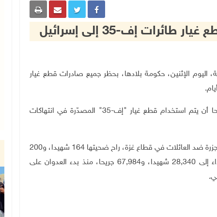
ائرات إف-35 إلى إسرائيل
ف هولندية، اليوم الإثنين، حكومة بلادها، بحظر جميع صادرات قطع غيار
.
 أن يتم استخدام قطع غيار "إف-35"
المصدّرة في انتهاكات
وفي حصيلة غير نهائية، ارتكب الاحتلال الإسرائيلي 19 مجزرة ضد العائلات في قطاع غزة، راح ضحيتها 164 شهيدا، و200
جريح، خلال الساعات الـ24 الماضية، وارتفع عدد الشهداء إلى 28,340 شهيدا، و67,984 جريحا، منذ بدء العدوان على
ي
.