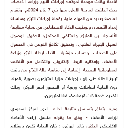
قاعدة بيانات موحدة لحوكمة إجراءات التبرّع وزراعة الأعضاء،
حيث أطلقت المرحلة الأولى منها في 7 يناير 2024م، وتقوم
المنصة بعديد من المهام منها: رقمنة إجراءات التبرّع وسلسلة
إمداد الأعضاء، وتوظيف الذكاء الاصطناعي في عملية مطابقة
الأنسجة بين المتبرّع والمتلقي المحتمل؛ لتحقيق الوصول
السهل للإجراء العلاجي، وتحقيق تكافؤ الفرص في الحصول
على الخدمات، وحساب مؤشرات الأداء لرحلة التبرّع وزراعة
الأعضاء، وإمكانية الربط الإلكتروني والتكامل مع الأنظمة
المعلوماتية الصحية، إضافة إلى متابعة حالة التبرّع من
وقت
تبليغ الحالة حتى إنهاء إجراءات مزايا المتبرّعين بصورة رقمية،
دون الحاجة لتعاملات ورقية أو الحضور لمقر المركز، وذلك
لتقديم خدمة ذات قيمة مضافة للمتبرعين.
وفيما يتعلق بتسلسل متابعة الحالات
لدى المركز السعودي
لزراعة الأعضاء
- وفق ما يقوله
منسق زراعة الأعضاء
الإكلينيكي
الدكتور
خالد الروقي-؛ فإن البداية تكون باستلام