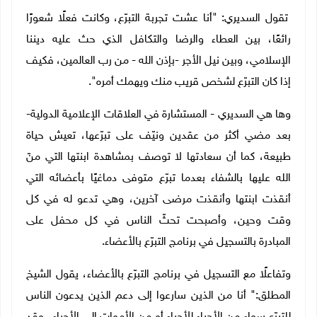
تقول السديري: "أنا عشت تجربة التبرّع، وكانت فعلًا شعورًا
رائعًا، بين العطاء والرضا والتكافل الذي حث عليه ديننا
الإسلامي، وبين نيل الأجر -بإذن الله - من رب العالمين، فكيف
إذا كان التبرّع لشخص قريب منك ويهمك أمره".
وها هي السديري - المستشارة في العلاقات الإعلامية الدولية-
بعد مضي أكثر من عقدين ونيّف على تبرّعها، تعيش حياة
طبيعة، كما أن سعادتها لا توصف بمشاهدة ابنتها التي منّ
الله عليها بالشفاء بعدما تبرّع متوفى دماغيًا بأعضائه التي
أنقذت ابنتها وأنقذت مرضى آخرين، وهي تدعو له في كل
وقت وحين، وأصبحت تحثّ الناس في كل محفل على
المبادرة بالتسجيل في برنامج التبرّع بالأعضاء.
وتفاعلًا مع التسجيل في برنامج التبرّع بالأعضاء، يقول الشيخ
المطلق:" أنا من الذين سارعوا إلى دعم الذين يدعون الناس