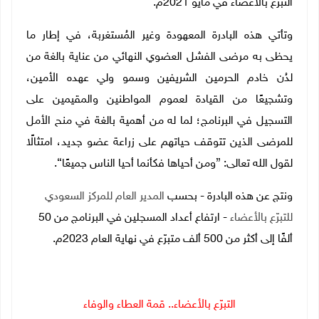
التبرّع بالأعضاء في مايو 2021م.
وتأتي هذه البادرة المعهودة وغير المُستغربة، في إطار ما
يحظى به مرضى الفشل العضوي النهائي من عناية بالغة من
لدُن خادم الحرمين الشريفين وسمو ولي عهده الأمين،
وتشجيعًا من القيادة لعموم المواطنين والمقيمين على
التسجيل في البرنامج؛ لما له من أهمية بالغة في منح الأمل
للمرضى الذين تتوقف حياتهم على زراعة عضو جديد، امتثالًا
لقول الله تعالى: {ومن أحياها فكأنما أحيا الناس جميعًا}.
ونتج عن هذه البادرة - بحسب
المدير العام للمركز السعودي
للتبرّع بالأعضاء
- ارتفاع أعداد المسجلين في البرنامج من 50
ألفًا إلى أكثر من 500 ألف متبرّع في نهاية العام 2023م.
التبرّع بالأعضاء.. قمة العطاء والوفاء