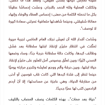
صيتة تمارس حياتها بشكل طبيعي، وفعلًا هذا ما حصل،
وتكللت العملية ولله الحمد بالنجاح، وعشت إحساسًا عظيمًا
بكل ما تحمله الكلمة من معنى؛ إحساس العطاء والوفاء وإنهاء
معاناة شقيقتي. وحينما شاهدتها متعافية غمرتني سعادة كبيرة
لا توصف".
وشاءت أقدار الله أن تعيش نجلاء العام الماضي تجربة مريرة
تمثّلت في انتظار متبرّع لإنقاذ ابنتها سلطانة بعد فشل
وظائف كبدها، وكانت حالة سلطانة حرجة جدًا، وساء وضعها
الصحي كثيرًا؛ وبين تعلّق ببصيص أمل للعثور على متبرّع لإنقاذ
حياة ابنتها، وبين حرقة وألم ووجع تعايشه وتتجرع مرارته يوميًا
حينما تنظر إلى فلذة كبدها التي كانت قاب قوسين أو أدنى
من مفارقة الحياة، وهي عاجزة عن مساعدتها؛ إلا أنّ أرحم
الراحمين كتب لها عمرًا جديدًا.
"حياة بعد ممات".. بهذه الكلمات يصف المصاب بالتليف