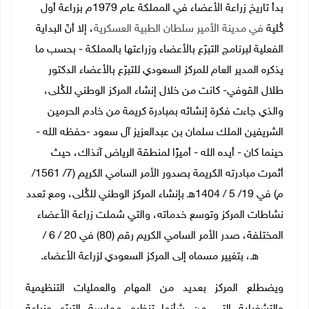
بدأ تاريخ زراعة الأعضاء في المملكة عام 1979م بزراعة أول
كُلية
في مدينة الأمير سلطان الطبية العسكرية
، إلا أنّ
البداية
الفعلية لبرنامج التبرّع بالأعضاء وزراعتها بالمملكة - بحسب ما
يذكره المدير العام للمركز السعودي للتبرّع بالأعضاء الدكتور
طلال القوفي- كانت من خلال إنشاء المركز الوطني للكُلى،
والذي جاءت فكرة إنشائه بمبادرة كريمة من خادم الحرمين
الشريفين الملك سلمان بن عبدالعزيز آل سعود -حفظه الله -
حينما كان - أيده الله - أميرًا لمنطقة الرياض آنذاك، حيث
أثمرت مبادرته الكريمة بصدور الأمر السامي الكريم (7/ 1561/
م) في 19/ 5 / 1404هـ بإنشاء المركز الوطني للكُلى، ومع تعدد
نشاطات المركز وتوسع خدماته، والتي شملت زراعة الأعضاء
المختلفة، صدر الأمر السامي الكريم رقم (80) في 20 / 6 /
1413هـ، بتغيير مسماه إلى المركز السعودي لزراعة الأعضاء.
ويضطلع المركز بعديد من المهام والعمليات التنظيمية