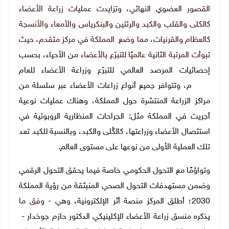
القصور العضوي النهائي، وتزايدت عمليات زراعة الأعضاء
كالكلى والقلب والكبد والرئتين والبنكرياس والأمعاء والأنسجة
كالعظام والقرنيات، مما وضع المملكة في مركز متقدم، حيث
تبوأت المرتبة الثانية عالميًا للتبرّع بالأعضاء
من الأحياء، بحسب
إحصائيات المرصد العالمي للتبرّع وزراعة الأعضاء للعام
2022م،
وتتوافر جميع أنواع زراعات الأعضاء عبر سلسلة من
مراكز الزراعة المنتشرة حول المملكة، وهناك عمليات نوعية
أجريت في المملكة مثل: الجراحات المنظارية الروبوتية في
استئصال الأعضاء وزراعتها، كالكُلى والكبد، وبالنسبة للكبد تعد
تلك العملية الأولى من نوعها على مستوى العالم.
وتواؤمًا مع التحول الحكومي خاصة فيما يحقق التحول الرقمي
وضمن مستهدفات التحول الصحي المنبثقة من رؤية المملكة
2030؛ أطلق المركز منصة أثر الإلكترونية،
وهي - وفق ما
يذكره منسق زراعة الأعضاء الإكلينيكي الدكتور حازم جوخدار -