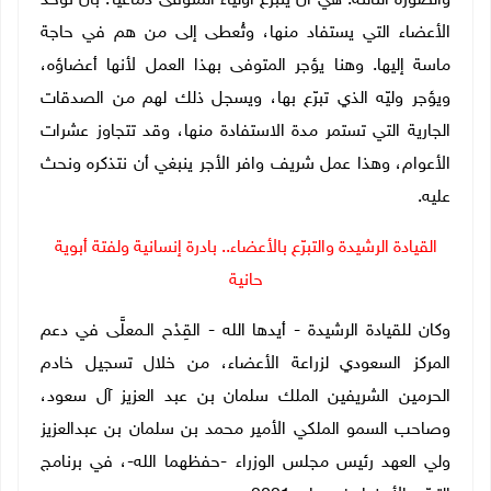
والصورة الثالثة: هي أن يتبرّع أولياء المتوفى دماغيًا؛ بأن تؤخذ
الأعضاء التي يستفاد منها، وتُعطى إلى من هم في حاجة
ماسة إليها. وهنا يؤجر المتوفى بهذا العمل لأنها أعضاؤه،
ويؤجر وليّه الذي تبرّع بها، ويسجل ذلك لهم من الصدقات
الجارية التي تستمر مدة الاستفادة منها، وقد تتجاوز عشرات
الأعوام، وهذا عمل شريف وافر الأجر ينبغي أن نتذكره ونحث
عليه.
القيادة الرشيدة والتبرّع بالأعضاء.. بادرة إنسانية ولفتة أبوية
حانية
وكان للقيادة الرشيدة - أيدها الله - القِدْح الـمعلَّى في دعم
المركز السعودي لزراعة الأعضاء، من خلال تسجيل خادم
الحرمين الشريفين الملك سلمان بن عبد العزيز آل سعود،
وصاحب السمو الملكي الأمير محمد بن سلمان بن عبدالعزيز
ولي العهد رئيس مجلس الوزراء -حفظهما الله-، في برنامج