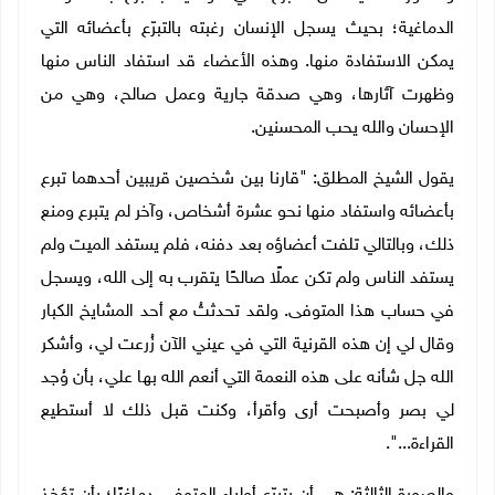
الدماغية؛ بحيث يسجل الإنسان رغبته بالتبرّع بأعضائه التي
يمكن الاستفادة منها. وهذه الأعضاء قد استفاد الناس منها
وظهرت آثارها، وهي صدقة جارية وعمل صالح، وهي من
الإحسان والله يحب المحسنين.
يقول الشيخ المطلق: "قارنا بين شخصين قريبين أحدهما تبرع
بأعضائه واستفاد منها نحو عشرة أشخاص، وآخر لم يتبرع ومنع
ذلك، وبالتالي تلفت أعضاؤه بعد دفنه، فلم يستفد الميت ولم
يستفد الناس ولم تكن عملًا صالحًا يتقرب به إلى الله، ويسجل
في حساب هذا المتوفى. ولقد تحدثتُ مع أحد المشايخ الكبار
وقال لي إن هذه القرنية التي في عيني الآن زُرعت لي، وأشكر
الله جل شأنه على هذه النعمة التي أنعم الله بها علي، بأن وُجد
لي بصر وأصبحت أرى وأقرأ، وكنت قبل ذلك لا أستطيع
القراءة...".