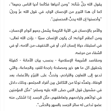
يقول الله جلَّ شأنه:
{
ومن أحياها فكأنما أحيا الناس جميعا
}
،
كما أن هذا التبرع من الإحسان الوارد في قول الله عزّ وجلّ:
{
وأحسنوا إن الله يحبُّ المحسنين
}
.
والأمر بالإحسان في الآية الكريمة يشمل جميع أنواع الإحسان،
ومن أعظم أنواعه: أن يكون الإنسان سببًا - بإذن الله تعالى-
في استبقاء حياة إنسان آخر، أو في التخفيف من آلامه، أو في
الشفاء من مرضه.
ومقاصد الشريعة الإسلامية - بحسب بيان الأمانة - كفيلة
بتحقيق كل ما هو خير ومصلحة راجحة للفرد والجماعة، والتي
تدعو إلى التعاون والتراحم، وتحثُّ على التبرّع بالأعضاء بعد
الوفاة، وتعدُّه نوعًا من التكافل بين أفراد المجتمع، وذلك داخل
في مشمول قول النبي صلى الله عليه وسلم: "مثَل المؤمنين
في توادِّهم وتراحمهم وتعاطفهم، مثَل الجسد إذا اشتكى منه
عضو تداعى له سائر الجسد بالسهر والحمَّى".