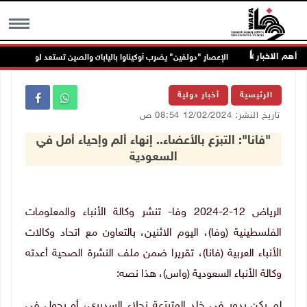
أهم الاخبار
الإعصار "دولفين" يضرب أوكيناوا باليابان والصين تستعد لوصوله
MENU
الرئيسية
أخبار دولية
تاريخ النشر: 12/02/2024 08:54 ص
"فانا": التبرّع بالأعضاء.. إنهاء ألم وإحياء أمل في
السعودية
الرياض 12-2-2024 وفا- تنشر وكالة الأنباء والمعلومات
الفلسطينية (وفا)، اليوم الاثنين، بالتعاون مع اتحاد وكالات
الأنباء العربية (فانا)، تقريرا ضمن ملف النشرة الصحية أعدته
وكالة الأنباء السعودية (واس)، هذا نصه:
لم يكن يدور في خلد المتبرّعة نجلاء السديري، أو يجول في