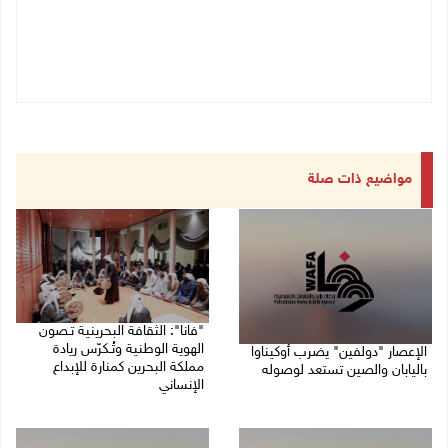
مواضيع ذات صلة
"فانا": الثقافة البحرينية تـصون
الهوية الوطنية وتُـكرّس ريادة
الإعصار "دولفين" يضرب أوكيناوا
مملكة البحرين كمنارة للإبداع
باليابان والصين تستعد لوصوله
الإنساني
08/08/2026 12:08 م
08/08/2026 11:04 ص