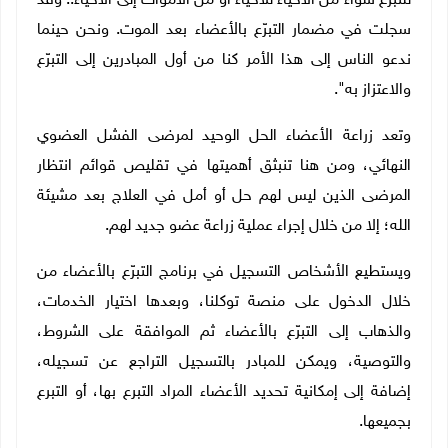
للتبرّع سواء من الأحياء للأحياء أو من الأموات إلى الأحياء.. وقد
سجلت في مضمار التبرّع بالأعضاء بعد الموت. ونحن حينما
ندعو الناس إلى هذا الأمر كنا من أول المبادرين إلى التبرّع
والاعتزاز به".
وتعد زراعة الأعضاء الحل الوحيد لمرضى الفشل العضوي
النهائي، ومن هنا تنبثق أهميتها في تقليص قوائم انتظار
المرضى الذين ليس لهم حل أو أمل في العلاج بعد مشيئة
الله؛ إلا من خلال إجراء عملية زراعة عضو جديد لهم.
ويستطيع الأشخاص التسجيل في برنامج التبرّع بالأعضاء من
خلال الدخول على منصة توكلنا، وبعدها اختيار الخدمات،
والذهاب إلى التبرّع بالأعضاء ثم الموافقة على الشروط،
والتوصية، ويمكن للمبادر بالتسجيل التراجع عن تسجيله،
إضافة إلى إمكانية تحديد الأعضاء المراد التبرع بها، أو التبرع
بجميعها.