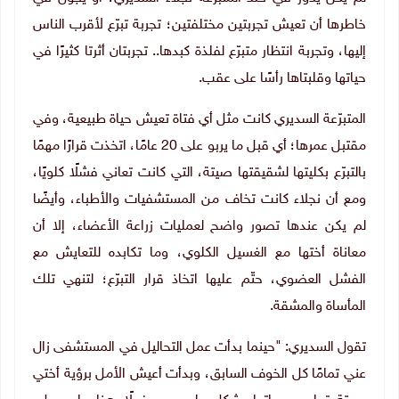
خاطرها أن تعيش تجربتين مختلفتين؛ تجربة تبرّع لأقرب الناس
إليها، وتجربة انتظار متبرّع لفلذة كبدها.. تجربتان أثرتا كثيرًا في
حياتها وقلبتاها رأسًا على عقب.
المتبرّعة السديري كانت مثل أي فتاة تعيش حياة طبيعية، وفي
مقتبل عمرها؛ أي قبل ما يربو على 20 عامًا، اتخذت قرارًا مهمًا
بالتبرّع بكليتها لشقيقتها صيتة، التي كانت تعاني فشلًا كلويًا،
ومع أن نجلاء كانت تخاف من المستشفيات والأطباء، وأيضًا
لم يكن عندها تصور واضح لعمليات زراعة الأعضاء، إلا أن
معاناة أختها مع الغسيل الكلوي، وما تكابده للتعايش مع
الفشل العضوي، حتّم عليها اتخاذ قرار التبرّع؛ لتنهي تلك
المأساة والمشقة.
تقول السديري: "حينما بدأت عمل التحاليل في المستشفى زال
عني تمامًا كل الخوف السابق، وبدأت أعيش الأمل برؤية أختي