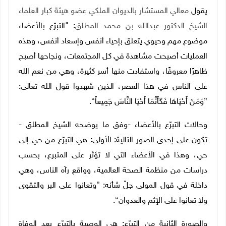
يقول
معالي المستشار بالديوان الملكي عضو هيئة كبار العلماء
الشيخ الدكتور عبدالله بن محمد المطلق
: "التبرّع بالأعضاء
موضوع مهم وحيوي يتعلق بإحياء أنفس وإسعاد أنفس، وهذه
العمليات أصبحت مشاهدة في كل المجتمعات، ونجاحها أصبح
ظاهرًا معروفًا، واستفادت منها أسر كثيرة، وهي من نعم الله
على الناس في هذا العصر، الذين شهدوا قول الله تعالى:
{
وَمَنْ أَحْيَاهَا فَكَأَنَّمَا أَحْيَا النَّاسَ جَمِيعاً
}
.
وحالات التبرّع بالأعضاء -وفق ما يوضحه الشيخ المطلق -
تكون على إحدى الصور التالية: الأولى: هي التبرّع من حي إلى
حي، وهذا في الأعضاء التي لا تؤثر على المتبرع، بحسب
دراسات من منظمة الصحة العالمية، وواقع رآه الناس، وهي
داخلة في قول المولى جلّ شأنه:
{
وتعانوا على البر والتقوى
ولا تعانوا على الإثم والعدوان
}
.
والصورة الثانية من التبرّع: هي الوصية بالتبرّع بعد الوفاة