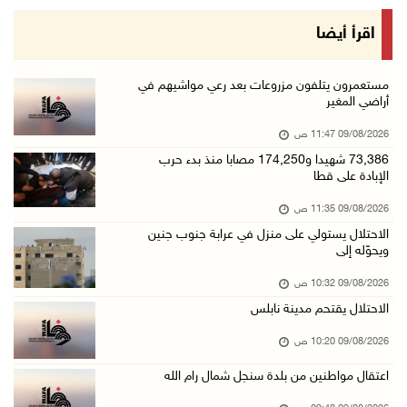
قوات الاحتلال تنصب حاجزا عسكريا عند مدخل قرية ...
اقرأ أيضا
09/آب/2026 09:43 ص
إجلاء آلاف السكان مع اتساع حرائق الغابات غرب ...
مستعمرون يتلفون مزروعات بعد رعي مواشيهم في
أراضي المغير
09/آب/2026 09:41 ص
09/08/2026 11:47 ص
جيش الاحتلال يواصل نسف المنازل واستهداف خيام ...
73,386 شهيدا و174,250 مصابا منذ بدء حرب
09/آب/2026 09:29 ص
الإبادة على قطا
الاحتلال يطلق النار على راعي أغنام في إذنا وي ...
09/08/2026 11:35 ص
09/آب/2026 09:18 ص
الاحتلال يستولي على منزل في عرابة جنوب جنين
ويحوّله إلى
الملتقى الثاني لـ"شعراء من أجل فلسطين" في الأ ...
09/آب/2026 09:13 ص
09/08/2026 10:32 ص
الاحتلال يقتحم مدينة نابلس
مستعمرون إرهابيون يحرقون مسكنا بمسافر يطا جنو ...
09/آب/2026 08:49 ص
09/08/2026 10:20 ص
أسعار العملات مقابل الشيقل
اعتقال مواطنين من بلدة سنجل شمال رام الله
09/آب/2026 08:44 ص