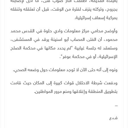
بالبلدة القديمة، أطلقت النار صوب فتى، ما أدى لإصابته
بجروح، وتركته ينزف لفترة من الوقت، قبل أن تعتقله وتنقله
بمركبة إسعاف إسرائيلية.
وأوضح محامي مركز معلومات وادي حلوة في القدس محمد
محمود، أن الفتى المصاب أبو اسنينة يرقد في المستشفى،
وستعقد له جلسة غيابية "لم يحدد مكانها في محكمة الصلح
الإسرائيلية، أو في محكمة عوفر".
ونوه إلى أنه حتى الآن لا توجد معلومات حول وضعه الصحي.
ودفعت شرطة الاحتلال قوات كبيرة إلى المكان حيث قامت
بتطويق المنطقة وإغلاقها ومنع مرور المواطنين.
ــــ
ف.ع