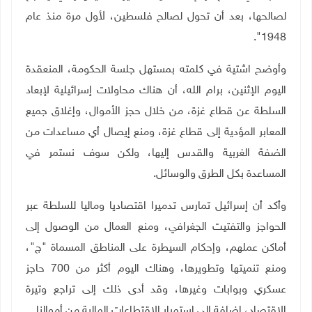
لصالحها، بعد أن تحول لصالح فلسطين، لأول مرة منذ عام
1948".
وأوضح اشتية في كلمته بمستهل جلسة الحكومة، المنعقدة
اليوم الإثنين، برام الله، أن هناك محاولات إسرائيلية لإبعاد
السلطة عن قطاع غزة، من خلال حجز الأموال، وإغلاق جميع
المعابر المؤدية إلى قطاع غزة، ومنع إيصال أي مساعدات من
الضفة الغربية والقدس إليها، ولكن سوف نستمر في
المساعدة بكل الطرق والوسائل.
وأكد أن إسرائيل تمارس تدميرا اقتصاديا وماليا للسلطة عبر
الحواجز والتفتيت الجغرافي، ومنع العمال من الوصول إلى
أماكن عملهم، وإحكام السيطرة على المناطق المسماة "ج"،
ومنع تنميتها وتطويرها، وهناك اليوم أكثر من 700 حاجز
عسكري وبوابات وغيرها، وقد أدى ذلك إلى تراجع وتيرة
الاقتصاد، إضافة إلى استمرار الاقتطاعات المالية من أموالنا.