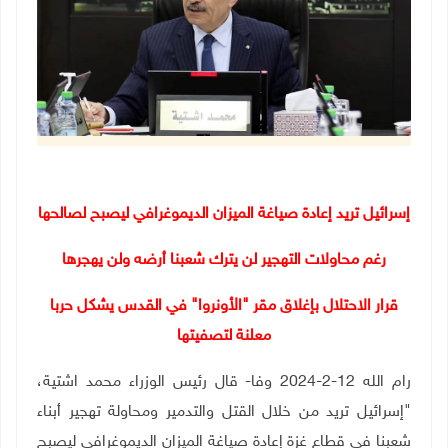
إسرائيل تريد إعادة صياغة الميزان الديموغرافي ليصبح لصالحها
رغم محاولات التهجير لن يترك شعبنا أرضه ولن يهجرها
قرار الاحتلال بإغلاق مقر "الأونروا" في القدس يشكل حربا
معلنة لتصفيتها
رام الله 12-2-2024 وفا- قال رئيس الوزراء محمد اشتية،
"إسرائيل تريد من خلال القتل والتدمير ومحاولة تهجير أبناء
شعبنا في قطاع غزة إعادة صياغة الميزان الديموغرافي ليصبح