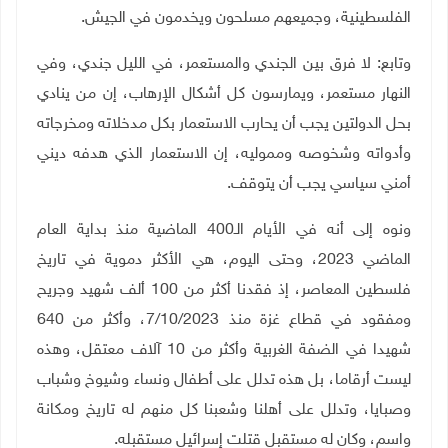
الفلسطينية، وجميعهم مسلحون ويخدمون في الجيش.
وتابع: لا فرق بين الجندي والمستعمر، في الليل جندي، وفي
النهار مستعمر، ويمارسون كل أشكال الإرهاب، إن من ينادي
بحل الدولتين يجب أن يحارب الاستعمار بكل مدخلاته ومخرجاته
وأدواته وشخوصه ومموليه، إن الاستعمار الذي هدفه ديني
أمني سياسي يجب أن يتوقف.
ونوه إلى أنه في الأيام الـ400 الماضية منذ بداية العام
الماضي 2023، وحتى اليوم، هي الأكثر دموية في تاريخ
فلسطين المعاصر، إذ فقدنا أكثر من 100 ألف شهيد وجريح
ومفقود في قطاع غزة منذ 7/10/2023، وأكثر من 640
شهيدا في الضفة الغربية وأكثر من 10 آلاف معتقل، وهذه
ليست أرقاما، بل هذه تدلل على أطفال ونساء وشيوخ وشباب
وصبايا، وتدلل على أهلنا وشعبنا كل منهم له تاريخ ومكانة
واسم، وكان له مستقبل قتلت إسرائيل مستقبله.