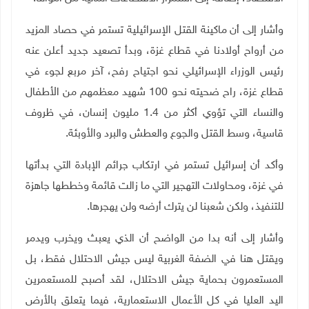
وأشار إلى أن ماكينة القتل الإسرائيلية تستمر في حصاد المزيد
من أرواح أولادنا في قطاع غزة، وبدأ تصعيد جديد أعلن عنه
رئيس الوزراء الإسرائيلي نحو اجتياح رفح، آخر مربع لجوء في
قطاع غزة، راح ضحيته نحو 100 شهيد معظمهم من الأطفال
والنساء التي تؤوي أكثر من 1.4 مليون إنسان، في ظروف
قاسية، وسط القتل والجوع والعطش والبرد والأوبئة.
وأكد أن إسرائيل تستمر في ارتكاب جرائم الإبادة التي بدأتها
في غزة، ومحاولات التهجير التي ما زالت قائمة وخططها جاهزة
للتنفيذ، ولكن شعبنا لن يترك أرضه ولن يهجرها.
وأشار إلى أنه بدا من الواضح أن الذي يعبث ويخرب ويدمر
ويقتل هنا في الضفة الغربية ليس جيش الاحتلال فقط، بل
المستعمرون بحماية جيش الاحتلال، لقد أصبح للمستعمرين
اليد العليا في كل الأعمال الاستعمارية، فيما يتعلق بالأرض