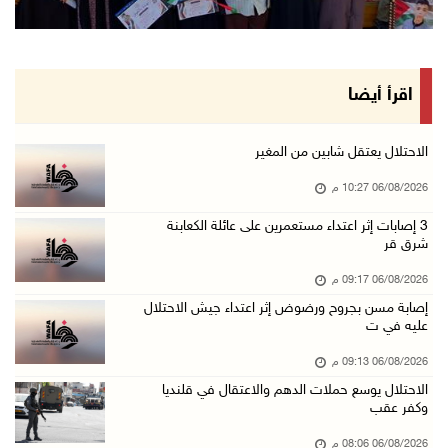
الرئيس المصري وملك البحرين يشددان على ضرورة ت ...
06/آب/2026 07:57 م
الاحتلال يخطر بإزالة أشجار زيتون والاستيلاء ع ...
اقرأ أيضا
06/آب/2026 07:53 م
رابطة العالم الإسلامي تدين تواصل انتهاكات الا ...
الاحتلال يعتقل شابين من المغير
06/آب/2026 07:36 م
06/08/2026 10:27 م
اليونيسف: استشهاد 300 طفل منذ وقف إطلاق النار ...
‏3 إصابات إثر اعتداء مستعمرين على عائلة الكعابنة
شرق قر
06/آب/2026 07:34 م
الاحتلال يدمّر بيت الزوجية قبل ساعات من الزفا ...
06/08/2026 09:17 م
06/آب/2026 07:27 م
إصابة مسن بجروح ورضوض إثر اعتداء جيش الاحتلال
عليه في ت
إصابتان بالرصاص والاعتداء خلال اقتحام الاحتلا ...
06/08/2026 09:13 م
06/آب/2026 06:56 م
الاحتلال يوسع حملات الدهم والاعتقال في قلنديا
الاحتلال يسلم جثمان الشهيد علاء صبيح من قرية ...
وكفر عقب
06/آب/2026 06:38 م
06/08/2026 08:06 م