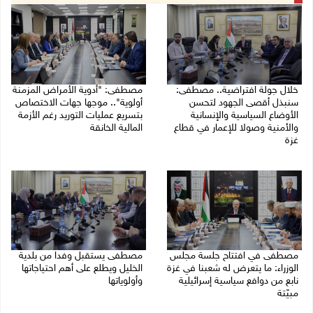
خلال جولة افتراضية.. مصطفى:
مصطفى: "أدوية الأمراض المزمنة
سنبذل أقصى الجهود لتحسن
أولوية".. موجها جهات الاختصاص
الأوضاع السياسية والإنسانية
بتسريع عمليات التوريد رغم الأزمة
والأمنية وصولا للإعمار في قطاع
المالية الخانقة
غزة
04/08/2026 03:16 م
05/08/2026 03:30 م
مصطفى في افتتاح جلسة مجلس
مصطفى يستقبل وفدا من بلدية
الوزراء: ما يتعرض له شعبنا في غزة
الخليل ويطلع على أهم احتياجاتها
نابع من دوافع سياسية إسرائيلية
وأولوياتها
مبيّتة
03/08/2026 07:07 م