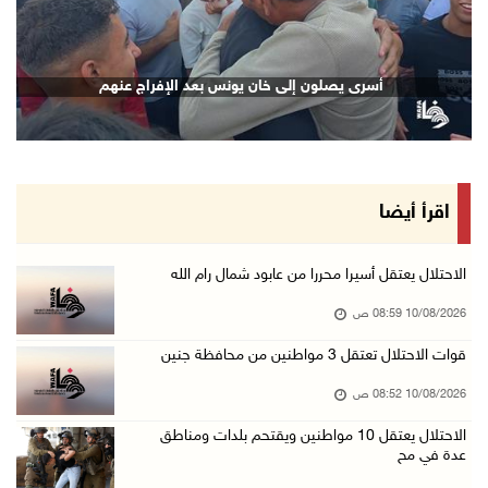
10/آب/2026 08:18 ص
إصابة شاب بشظايا رصاص الاحتلال واعتقال خمسة م ...
أسرى يصلون إلى خان يونس بعد الإفراج عنهم
10/آب/2026 08:11 ص
حالة الطقس: استمرار تأثير الكتلة الهوائية شدي ...
10/آب/2026 07:51 ص
الاحتلال يواصل عدوانه على غزة والضفة.. إصابات ...
اقرأ أيضا
09/آب/2026 11:59 م
"نقابة الصحفيين": 108 اعتداءات بحق الصحفيين ا ...
الاحتلال يعتقل أسيرا محررا من عابود شمال رام الله
09/آب/2026 11:27 م
10/08/2026 08:59 ص
إصابات بنيران الاحتلال في حي التفاح شمال شرق ...
قوات الاحتلال تعتقل 3 مواطنين من محافظة جنين
09/آب/2026 11:02 م
10/08/2026 08:52 ص
الاحتلال يقتحم بلدات عتيل وزيتا وباقة الشرقية ...
الاحتلال يعتقل 10 مواطنين ويقتحم بلدات ومناطق
09/آب/2026 10:35 م
عدة في مح
مستعمرون إرهابيون وقوات الاحتلال يقتحمون قرية ...