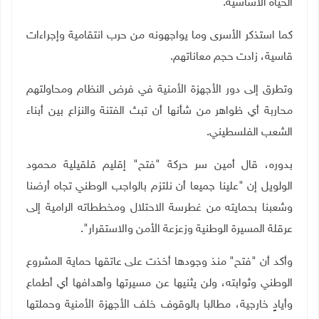
الحياة الأساسية.
كما استذكر الأسرى وما يواجهونه من حرب انتقامية وإجراءات
قاسية، زادت حجم معاناتهم.
وتطرق إلى دور الأجهزة الأمنية في فرض النظام ومحاولتهم
محاربة أي ظواهر من شأنها أن تبث الفتنة والنزاع بين أبناء
الشعب الفلسطيني.
بدوره، قال أمين سر حركة "فتح" إقليم قلقيلية محمود
الولويل إن "علينا جميعا أن نلتزم بالواجب الوطني تجاه أرضنا
وشعبنا بحمايته من غطرسة الاحتلال ومخططاته الرامية إلى
عرقلة المسيرة الوطنية وزعزعة الأمن والاستقرار".
وأكد أن "فتح" منذ وجودها أخذت على عاتقها حماية المشروع
الوطني وثوابته، ولن يثنيها عن مسيرتها وأهدافها أي أطماع
وأيادٍ خارجية، مطالبا بالوقوف خلف الأجهزة الأمنية وحملتها