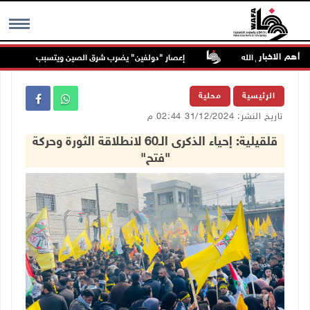
أهم الاخبار
ود شمال رام الله
إعصار "دولفين" يضرب شرق الصين ويتسبب في إلغاء أكثر م
MENU
الرئيسية
محلية
تاريخ النشر: 31/12/2024 02:44 م
قلقيلية: إحياء الذكرى الـ60 لانطلاقة الثورة وحركة
"فتح"