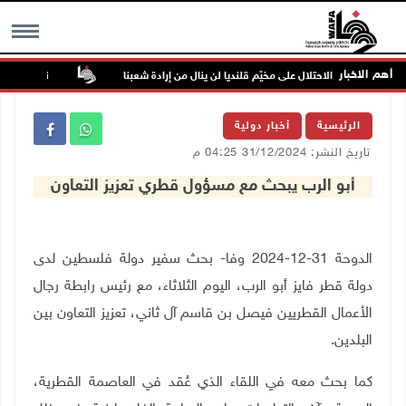
أهم الاخبار
فتح": عدوان الاحتلال على مخيّم قلنديا لن ينال من إرادة شعبنا
نحو 58 ألف إصابة بجدري الماء في قطاع غزة منذ بداية العام
MENU
الرئيسية
أخبار دولية
تاريخ النشر: 31/12/2024 04:25 م
أبو الرب يبحث مع مسؤول قطري تعزيز التعاون
الدوحة 31-12-2024 وفا- بحث سفير دولة فلسطين لدى
دولة قطر فايز أبو الرب، اليوم الثلاثاء، مع رئيس رابطة رجال
الأعمال القطريين فيصل بن قاسم آل ثاني، تعزيز التعاون بين
البلدين.
كما بحث معه في اللقاء الذي عُقد في العاصمة القطرية،