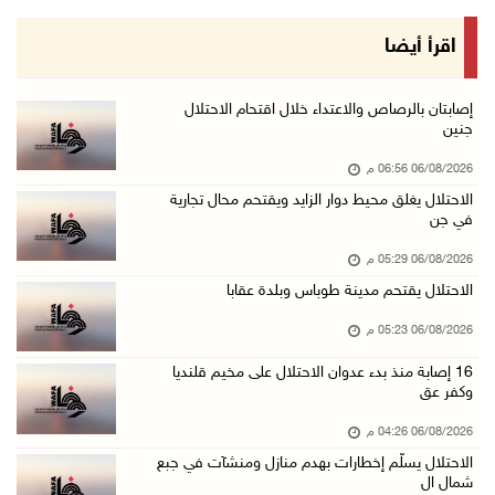
06/آب/2026 05:18 م
نحو 58 ألف إصابة بجدري الماء في قطاع غزة منذ ...
اقرأ أيضا
06/آب/2026 04:33 م
16 إصابة منذ بدء عدوان الاحتلال على مخيم قلند ...
إصابتان بالرصاص والاعتداء خلال اقتحام الاحتلال
جنين
06/آب/2026 04:26 م
06/08/2026 06:56 م
إرهاب المستوطنين يضرب في خربة الطوبا
الاحتلال يغلق محيط دوار الزايد ويقتحم محال تجارية
06/آب/2026 03:06 م
في جن
الخليلي تبحث مع النائب العام تعزيز الشراكة في ...
06/08/2026 05:29 م
06/آب/2026 02:41 م
الاحتلال يقتحم مدينة طوباس وبلدة عقابا
وزير العدل يبحث مع السفير التركي تعزيز التعاو ...
06/08/2026 05:23 م
06/آب/2026 02:37 م
16 إصابة منذ بدء عدوان الاحتلال على مخيم قلنديا
سلطة النقد: ارتفاع نسبة الشمول المالي في فلسط ...
وكفر عق
06/آب/2026 02:31 م
06/08/2026 04:26 م
"فتح": عدوان الاحتلال على مخيّم قلنديا لن ينا ...
الاحتلال يسلّم إخطارات بهدم منازل ومنشآت في جبع
شمال ال
06/آب/2026 02:28 م