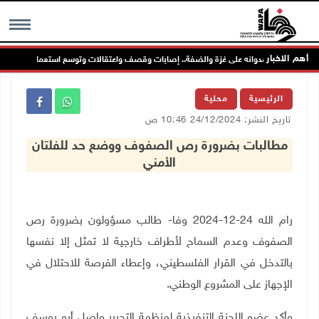
أهم الاخبار
تلال يواصل عدوانه على غزة والضفة.. إصابات وقصف واعتقالات وتوسع استعماري
MENU
الرئيسية
محلية
تاريخ النشر: 24/12/2024 10:46 ص
مطالبات بضرورة رص الصفوف ووضع حد للفلتان
الأمني
رام الله 24-12-2024 وفا- طالب مسؤولون بضرورة رص
الصفوف وعدم السماح لأطراف خارجية لا تمثل إلا نفسها
بالتدخل في القرار الفلسطيني، وإعطاء الفرصة للاحتلال في
الإجهاز على المشروع الوطني
.
وأكد عضو اللجنة التنفيذية لمنظمة التحرير واصل أبو يوسف