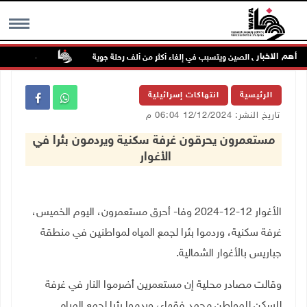
أهم الاخبار
" يضرب شرق الصين ويتسبب في إلغاء أكثر من ألف رحلة جوية
مصابون بنيران 
MENU
الرئيسية
انتهاكات إسرائيلية
تاريخ النشر: 12/12/2024 06:04 م
مستعمرون يحرقون غرفة سكنية ويردمون بئرا في
الأغوار
الأغوار 12-12-2024 وفا- أحرق مستعمرون، اليوم الخميس،
غرفة سكنية، وردموا بئرا لجمع المياه لمواطنين في منطقة
جباريس بالأغوار الشمالية
.
وقالت مصادر محلية إن مستعمرين أضرموا النار في غرفة
للسكن للمواطن محمد فقهاء، وردموا بئرا لجمع المياه