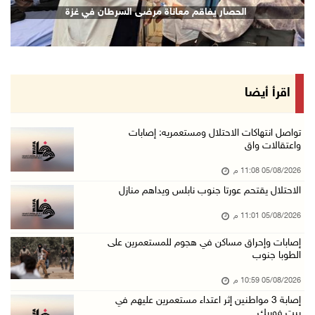
الحصار يفاقم معاناة مرضى السرطان في غزة
05/آب/2026 08:47 م
قوات الاحتلال تنصب حاجزا عسكريا شرق بيت لحم
05/آب/2026 08:13 م
الرئيس يقلد عائلة القائد الوطني الراحل أحمد ع ...
اقرأ أيضا
05/آب/2026 08:05 م
باسم الرئيس: وزير الداخلية يمنح العميد جيسون ...
تواصل انتهاكات الاحتلال ومستعمريه: إصابات
واعتقالات واق
05/آب/2026 07:50 م
05/08/2026 11:08 م
الاحتلال يقتحم كفر مالك ودير جرير ومستعمرون ي ...
الاحتلال يقتحم عورتا جنوب نابلس ويداهم منازل
05/آب/2026 07:17 م
05/08/2026 11:01 م
"التربية" تخرج الفوج الأول من مدربي المعلمين ...
05/آب/2026 06:44 م
إصابات وإحراق مساكن في هجوم للمستعمرين على
الطوبا جنوب
عبد السلام السيد يفوز بترشيح الديمقراطيين لمج ...
05/08/2026 10:59 م
05/آب/2026 06:43 م
إصابة 3 مواطنين إثر اعتداء مستعمرين عليهم في
الهلال الأحمر: 8 إصابات إثر اعتداء الاحتلال ...
بيت فوريك