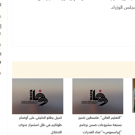
ل
.
26
ع
26
ا
و
26
"التعليم العالي": فلسطين تتميز
كميل يطلع الخليلي على أوضاع
بسبعة مشروعات ضمن برنامج
طولكرم في ظل استمرار عدوان
"إيراسموس+" لبناء القدرات
الاحتلال