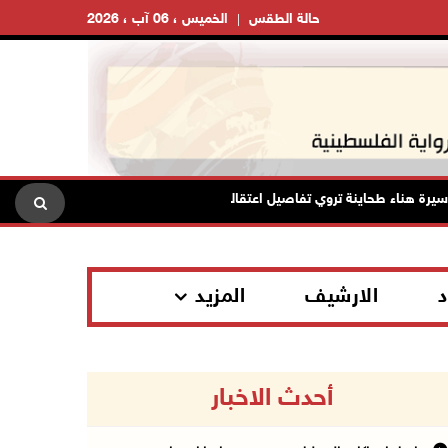
حالة الطقس
الخميس ، 06 آب ، 2026
 هناء طحاينة تروي تفاصيل اعتقالها: حُرمت من وداع أطفالها وتعرضت للإهانة
د
الارشيف
المزيد
أحدث الاخبار