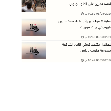
لمستعمرين على الطوبا جنوب
عبد السلام السيد يفوز بترشيح الديمقراطيين لمج ...
05/08/20 10:59 م
05/آب/2026 06:43 م
إصابة 3 مواطنين إثر اعتداء مستعمرين
الهلال الأحمر: 8 إصابات إثر اعتداء الاحتلال ...
ليهم في بيت فوريك
05/آب/2026 06:13 م
05/08/20 10:53 م
مخطط استعماري جديد في "جيلو" يهدد بعزل القدس ...
لاحتلال يقتحم قريتي اللبن الشرقية
05/آب/2026 06:10 م
عمورية جنوب نابلس
الاحتلال ينصب حاجزًا عسكريًا على مدخل بلدة دي ...
05/08/20 10:47 م
05/آب/2026 06:04 م
البيرة: الاحتلال يستولي على ثلاثة منازل في حي ...
05/آب/2026 05:59 م
سلطة النقد تستضيف برنامجا تدريبيا متخصصا في ا ...
05/آب/2026 05:10 م
حمدان يطّلع على الوضع الثقافي في طولكرم ويطلق ...