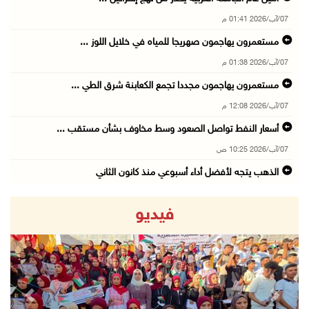
07/آب/2026 01:41 م
مستعمرون يهاجمون صهريجا للمياه في خلايل اللوز ...
07/آب/2026 01:38 م
مستعمرون يهاجمون مجددا تجمع الكعابنة شرق الطي ...
07/آب/2026 12:08 م
أسعار النفط تواصل الصعود وسط مخاوف بشأن مستقب ...
07/آب/2026 10:25 ص
الذهب يتجه لأفضل أداء أسبوعي منذ كانون الثاني
07/آب/2026 10:12 ص
فيديو
قوات الاحتلال تنصب حاجزا عسكريا شرق بيت لحم
07/آب/2026 09:06 ص
مستعمرون بحماية قوات الاحتلال يقتحمون برك سلي ...
07/آب/2026 08:39 ص
revious
Next
الاحتلال يقتحم بلدة طمون جنوب طوباس