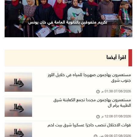
07/آب/2026 08:24 ص
محافظة القدس: انسحاب قوات الاحتلال من مخيم قل ...
تكريم متفوقين بالثانوية العامة في خان يونس
07/آب/2026 08:23 ص
الطقس: أجواء صافية صيفية والحرارة حول معدلها ...
07/آب/2026 08:15 ص
تواصل انتهاكات الاحتلال والمستعمرين: اعتقالات ...
اقرأ أيضا
06/آب/2026 11:53 م
الاحتلال يخطر باقتلاع أشجار من 310 دونمات وال ...
مستعمرون يهاجمون صهريجا للمياه في خلايل اللوز
جنوب شرق
06/آب/2026 11:14 م
07/08/2026 01:38 م
قوات الاحتلال تقتحم يعبد جنوب غرب جنين
مستعمرون يهاجمون مجددا تجمع الكعابنة شرق
06/آب/2026 10:49 م
الطيبة برام ال
48 إصابة منذ بدء عدوان الاحتلال على مخيم قلند ...
07/08/2026 12:08 م
06/آب/2026 10:45 م
قوات الاحتلال تنصب حاجزا عسكريا شرق بيت لحم
الاحتلال يعتقل شابين من المغير
07/08/2026 09:06 ص