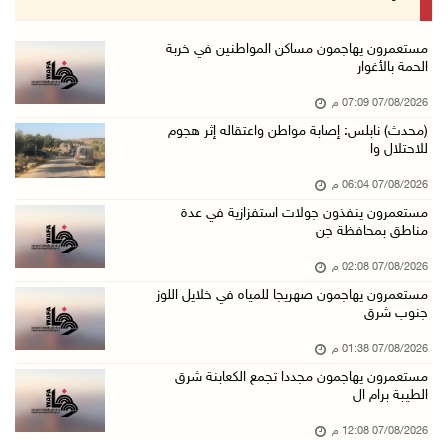
07/آب/2026 02:08 م
أمين عام الجامعة العربية يحذر من نهج إسرائيل ...
مستعمرون يهاجمون مساكن المواطنين في خربة
الحمة بالأغوار
07/آب/2026 01:41 م
07/08/2026 07:09 م
مستعمرون يهاجمون صهريجا للمياه في خلايل اللوز ...
(محدث) نابلس: إصابة مواطن واعتقاله إثر هجوم
07/آب/2026 01:38 م
للاحتلال وا
مستعمرون يهاجمون مجددا تجمع الكعابنة شرق الطي ...
07/08/2026 06:04 م
07/آب/2026 12:08 م
مستعمرون ينفذون جولات استفزازية في عدة
مناطق بمحافظة جن
أسعار النفط تواصل الصعود وسط مخاوف بشأن مستقب ...
07/آب/2026 10:25 ص
07/08/2026 02:08 م
مستعمرون يهاجمون صهريجا للمياه في خلايل اللوز
الذهب يتجه لأفضل أداء أسبوعي منذ كانون الثاني
جنوب شرق
07/آب/2026 10:12 ص
07/08/2026 01:38 م
قوات الاحتلال تنصب حاجزا عسكريا شرق بيت لحم
مستعمرون يهاجمون مجددا تجمع الكعابنة شرق
07/آب/2026 09:06 ص
الطيبة برام ال
مستعمرون بحماية قوات الاحتلال يقتحمون برك سلي ...
07/08/2026 12:08 م