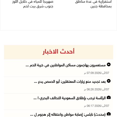
استفزازية في عدة مناطق
صهريجا للمياه في خلايل اللوز
بمحافظة جنين
جنوب شرق بيت لحم
07/08/2026 02:08 م
07/08/2026 01:38 م
أحدث الاخبار
مستعمرون يهاجمون مساكن المواطنين في خربة الحم ...
07/آب/2026 07:09 م
بعد تجديد منع زيارات المعتقلين: أبو الحمص يدع ...
07/آب/2026 06:26 م
الرئاسة ترحب بإطلاق السعودية التحالف البحري ا ...
07/آب/2026 06:17 م
(محدث) نابلس: إصابة مواطن واعتقاله إثر هجوم ل ...