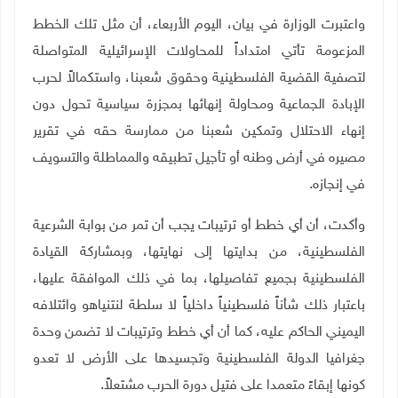
واعتبرت الوزارة في بيان، اليوم الأربعاء، أن مثل تلك الخطط
المزعومة تأتي امتداداً للمحاولات الإسرائيلية المتواصلة
لتصفية القضية الفلسطينية وحقوق شعبنا، واستكمالاً لحرب
الإبادة الجماعية ومحاولة إنهائها بمجزرة سياسية تحول دون
إنهاء الاحتلال وتمكين شعبنا من ممارسة حقه في تقرير
مصيره في أرض وطنه أو تأجيل تطبيقه والمماطلة والتسويف
في إنجازه
.
وأكدت، أن أي خطط أو ترتيبات يجب أن تمر من بوابة الشرعية
الفلسطينية، من بدايتها إلى نهايتها، وبمشاركة القيادة
الفلسطينية بجميع تفاصيلها، بما في ذلك الموافقة عليها،
باعتبار ذلك شأناً فلسطينياً داخلياً لا سلطة لنتنياهو وائتلافه
اليميني الحاكم عليه، كما أن أي خطط وترتيبات لا تضمن وحدة
جغرافيا الدولة الفلسطينية وتجسيدها على الأرض لا تعدو
كونها إبقاءً متعمدا على فتيل دورة الحرب مشتعلاً.