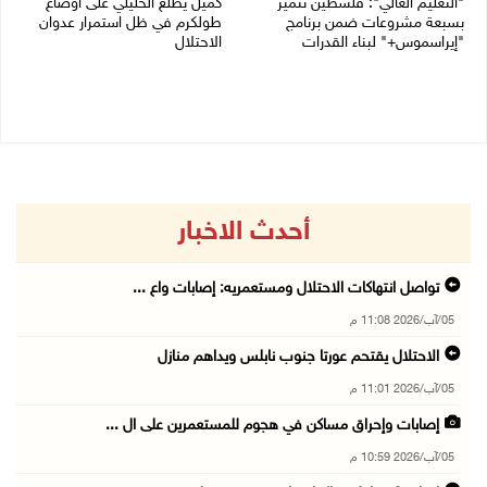
"التعليم العالي": فلسطين تتميز
كميل يطلع الخليلي على أوضاع
بسبعة مشروعات ضمن برنامج
طولكرم في ظل استمرار عدوان
"إيراسموس+" لبناء القدرات
الاحتلال
05/08/2026 04:47 م
05/08/2026 03:23 م
أحدث الاخبار
تواصل انتهاكات الاحتلال ومستعمريه: إصابات واع ...
05/آب/2026 11:08 م
الاحتلال يقتحم عورتا جنوب نابلس ويداهم منازل
05/آب/2026 11:01 م
إصابات وإحراق مساكن في هجوم للمستعمرين على ال ...
05/آب/2026 10:59 م