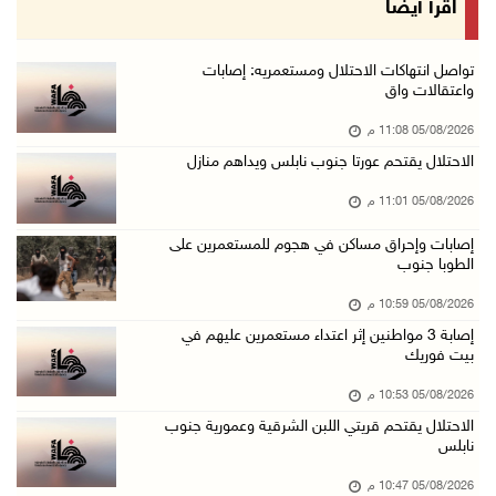
اقرأ أيضا
05/آب/2026 08:05 م
باسم الرئيس: وزير الداخلية يمنح العميد جيسون ...
تواصل انتهاكات الاحتلال ومستعمريه: إصابات
واعتقالات واق
05/آب/2026 07:50 م
05/08/2026 11:08 م
الاحتلال يقتحم كفر مالك ودير جرير ومستعمرون ي ...
الاحتلال يقتحم عورتا جنوب نابلس ويداهم منازل
05/آب/2026 07:17 م
05/08/2026 11:01 م
"التربية" تخرج الفوج الأول من مدربي المعلمين ...
05/آب/2026 06:44 م
إصابات وإحراق مساكن في هجوم للمستعمرين على
الطوبا جنوب
عبد السلام السيد يفوز بترشيح الديمقراطيين لمج ...
05/08/2026 10:59 م
05/آب/2026 06:43 م
إصابة 3 مواطنين إثر اعتداء مستعمرين عليهم في
الهلال الأحمر: 8 إصابات إثر اعتداء الاحتلال ...
بيت فوريك
05/آب/2026 06:13 م
05/08/2026 10:53 م
مخطط استعماري جديد في "جيلو" يهدد بعزل القدس ...
الاحتلال يقتحم قريتي اللبن الشرقية وعمورية جنوب
نابلس
05/آب/2026 06:10 م
الاحتلال ينصب حاجزًا عسكريًا على مدخل بلدة دي ...
05/08/2026 10:47 م