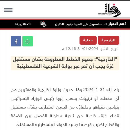
أهم الاخبار
ن في هجوم للمستعمرين على الطوبا جنوب الخليل
الاحتلال يقتحم عورتا جنو
MENU
الرئيسية
محلية
تاريخ النشر: 31/01/2024 12:16 م
"الخارجية": جميع الخطط المطروحة بشأن مستقبل
غزة يجب أن تمر عبر بوابة الشرعية الفلسطينية
رام الله 31-1-2024 وفا- حذرت وزارة الخارجية والمغتربين من
أي مخطط أو ترتيبات يسعى إليها رئيس الوزراء الإسرائيلي
بنيامين نتنياهو وحلفاؤه من اليمين المتطرف بشأن مستقبل
قطاع غزة، خاصة من ناحية محاولة الفصل بين الضفة
والقطاع لضرب فرصة تجسيد الدولة الفلسطينية المستقلة.