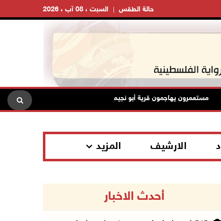
حالة الطقس
السبت ، 08 آب ، 2026
مستعمرون يهاجمون قرية أبو نجيم ويصيبون مواطنين ويعتدون على طواقم ال
د
الارشيف
المزيد
أحدث الاخبار