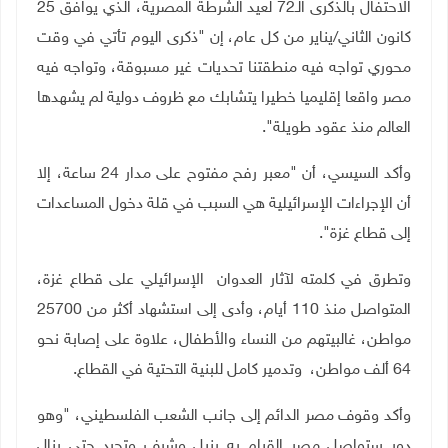
الاحتفال بالذكرى الـ72 لعيد الشرطة المصرية، الذي يوافق 25
كانون الثاني
/
يناير من كل عام، إن "ذكرى اليوم تأتي في وقت
محوري تواجه فيه منطقتنا تحديات غير مسبوقة، وتواجه فيه
مصر واقعا إقليميا خطيرا يتشابك مع ظروف دولية لم يشهدها
العالم منذ عقود طويلة".
وأكد السيسي، أن "معبر رفح مفتوح على مدار 24 ساعة، إلا
أن الإجراءات الإسرائيلية هي السبب في قلة دخول المساعدات
إلى قطاع غزة".
وتطرق في كلمته لآثار العدوان الإسرائيلي على قطاع غزة،
المتواصل منذ 110 أيام، وأدى إلى استشهاد أكثر من 25700
مواطن، غالبيتهم من النساء والأطفال، علاوة على إصابة نحو
64 ألف مواطن، وتدمير كامل للبنية التحتية في القطاع.
وأكد وقوف مصر الدائم إلى جانب الشعب الفلسطيني، "وهو
دور ستواصل مصر القيام به بنبل وشرف وتجرد حتى ينال