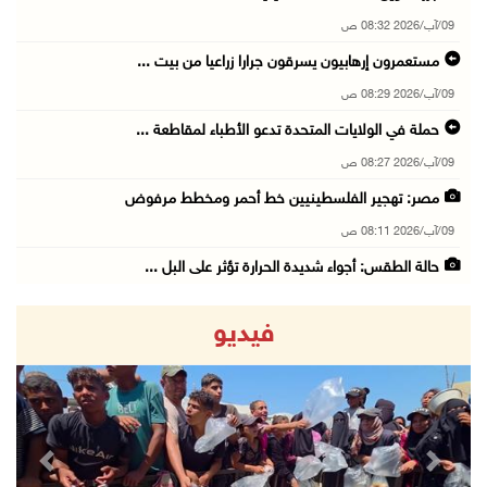
09/آب/2026 08:32 ص
مستعمرون إرهابيون يسرقون جرارا زراعيا من بيت ...
09/آب/2026 08:29 ص
حملة في الولايات المتحدة تدعو الأطباء لمقاطعة ...
09/آب/2026 08:27 ص
مصر: تهجير الفلسطينيين خط أحمر ومخطط مرفوض
09/آب/2026 08:11 ص
حالة الطقس: أجواء شديدة الحرارة تؤثر على البل ...
09/آب/2026 07:50 ص
فيديو
تواصل انتهاكات الاحتلال والمستعمرين: إصابات و ...
08/آب/2026 11:56 م
إصابات بالاختناق في مخيم الدهيشة والاحتلال يق ...
08/آب/2026 11:05 م
revious
Next
قوات الاحتلال تقتحم مدينة البيرة