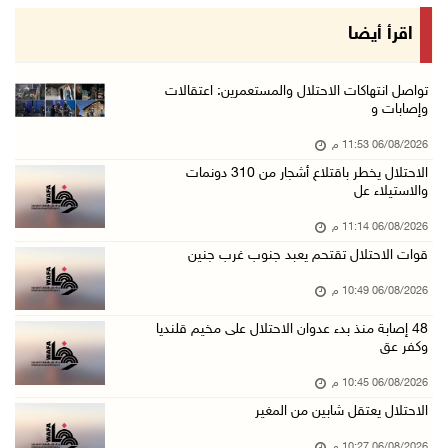
الرئيس يستقبل مجلس بلدية رام الله ويشدد على د ...
اقرأ أيضا
06/آب/2026 08:36 م
جماهير شعبنا تشيع جثمان الشهيد علاء صبيح في ت ...
تواصل انتهاكات الاحتلال والمستعمرين: اعتقالات
وإصابات و
06/آب/2026 08:33 م
06/08/2026 11:53 م
الاحتلال يوسع حملات الدهم والاعتقال في قلنديا ...
الاحتلال يخطر باقتلاع أشجار من 310 دونمات
06/آب/2026 08:06 م
والاستيلاء عل
الرئيس المصري وملك البحرين يشددان على ضرورة ت ...
06/08/2026 11:14 م
06/آب/2026 07:57 م
قوات الاحتلال تقتحم يعبد جنوب غرب جنين
الاحتلال يخطر بإزالة أشجار زيتون والاستيلاء ع ...
06/08/2026 10:49 م
06/آب/2026 07:53 م
48 إصابة منذ بدء عدوان الاحتلال على مخيم قلنديا
رابطة العالم الإسلامي تدين تواصل انتهاكات الا ...
وكفر عق
06/آب/2026 07:36 م
06/08/2026 10:45 م
اليونيسف: استشهاد 300 طفل منذ وقف إطلاق النار ...
الاحتلال يعتقل شابين من المغير
06/آب/2026 07:34 م
06/08/2026 10:27 م