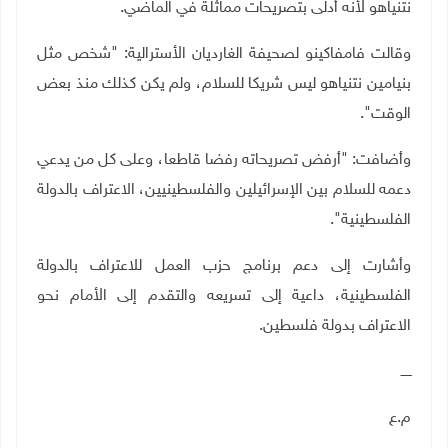
نتنياهو لأنه أدلى بتصريحات مماثلة في الماضي.
وقالت فامفاكينو لصحيفة الغارديان الأسترالية: "شخص مثل
بنيامين نتنياهو ليس شريكا للسلام، ولم يكن كذلك منذ بعض
الوقت".
وأضافت: "أرفض تصريحاته رفضا قاطعا، وعلى كل من يدعي
دعمه للسلام بين الإسرائيلين والفلسطينيين، الاعتراف بالدولة
الفلسطينية".
وأشارت إلى دعم برنامج حزب العمل للاعتراف بالدولة
الفلسطينية، داعية إلى تسريعه والتقدم إلى الأمام نحو
الاعتراف بدولة فلسطين.
ـــــ
م.ع