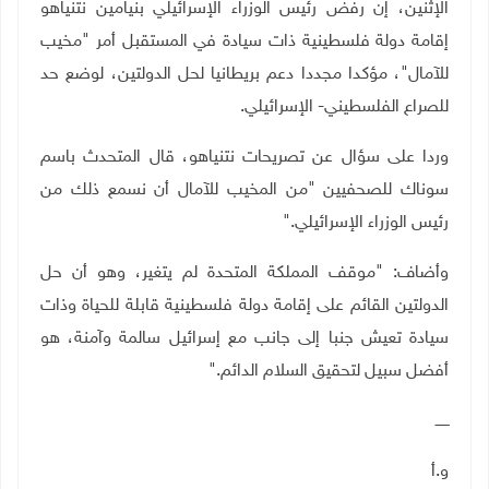
الإثنين، إن رفض رئيس الوزراء الإسرائيلي بنيامين نتنياهو
إقامة دولة فلسطينية ذات سيادة في المستقبل أمر "مخيب
للآمال"، مؤكدا مجددا دعم بريطانيا لحل الدولتين، لوضع حد
للصراع الفلسطيني- الإسرائيلي
.
وردا على سؤال عن تصريحات نتنياهو، قال المتحدث باسم
سوناك للصحفيين "من المخيب للآمال أن نسمع ذلك من
رئيس الوزراء الإسرائيلي
".
وأضاف: "موقف المملكة المتحدة لم يتغير، وهو أن حل
الدولتين القائم على إقامة دولة فلسطينية قابلة للحياة وذات
سيادة تعيش جنبا إلى جانب مع إسرائيل سالمة وآمنة، هو
أفضل سبيل لتحقيق السلام الدائم
".
ــــــ
و.أ