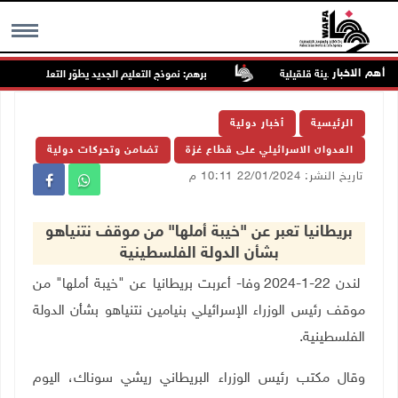
أهم الاخبار
لال تقتحم مدينة قلقيلية
برهم: نموذج التعليم الجديد يطوّر التعلم ولا يلغي ا
MENU
الرئيسية
أخبار دولية
العدوان الاسرائيلي على قطاع غزة
تضامن وتحركات دولية
تاريخ النشر: 22/01/2024 10:11 م
بريطانيا تعبر عن "خيبة أملها" من موقف نتنياهو
بشأن الدولة الفلسطينية
لندن 22-1-2024 وفا- أعربت بريطانيا عن "خيبة أملها" من
موقف رئيس الوزراء الإسرائيلي بنيامين نتنياهو بشأن الدولة
الفلسطينية.
وقال مكتب رئيس الوزراء البريطاني ريشي سوناك، اليوم