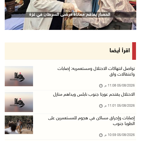
الرئيس يقلد قامات وطنية ومؤسسين في "اتحاد الك ...
الحصار يفاقم معاناة مرضى السرطان في غزة
05/آب/2026 08:47 م
قوات الاحتلال تنصب حاجزا عسكريا شرق بيت لحم
05/آب/2026 08:13 م
الرئيس يقلد عائلة القائد الوطني الراحل أحمد ع ...
اقرأ أيضا
05/آب/2026 08:05 م
باسم الرئيس: وزير الداخلية يمنح العميد جيسون ...
تواصل انتهاكات الاحتلال ومستعمريه: إصابات
واعتقالات واق
05/آب/2026 07:50 م
05/08/2026 11:08 م
الاحتلال يقتحم كفر مالك ودير جرير ومستعمرون ي ...
الاحتلال يقتحم عورتا جنوب نابلس ويداهم منازل
05/آب/2026 07:17 م
05/08/2026 11:01 م
"التربية" تخرج الفوج الأول من مدربي المعلمين ...
05/آب/2026 06:44 م
إصابات وإحراق مساكن في هجوم للمستعمرين على
الطوبا جنوب
عبد السلام السيد يفوز بترشيح الديمقراطيين لمج ...
05/08/2026 10:59 م
05/آب/2026 06:43 م