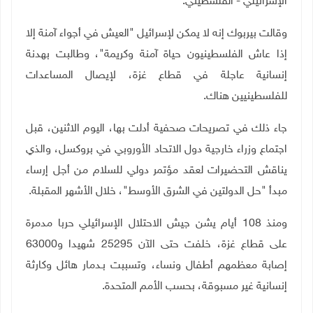
الإسرائيلي - الفلسطيني
.
وقالت بيربوك إنه لا يمكن لإسرائيل "العيش في أجواء آمنة إلا
إذا عاش الفلسطينيون حياة آمنة وكريمة
"
، وطالبت بهدنة
إنسانية عاجلة في قطاع غزة، لإيصال المساعدات
للفلسطينيين هناك
.
جاء ذلك في تصريحات صحفية أدلت بها، اليوم الاثنين، قبل
اجتماع وزراء خارجية دول الاتحاد الأوروبي في بروكسل، والذي
يناقش التحضيرات لعقد مؤتمر دولي للسلام من أجل إرساء
مبدأ "حل الدولتين في الشرق الأوسط"، خلال الأشهر المقبلة
.
ومنذ 108 أيام يشن جيش الاحتلال الإسرائيلي حربا مدمرة
على قطاع غزة، خلفت حتى الآن 25295 شهيدا و63000
إصابة معظمهم أطفال ونساء، وتسببت بـدمار هائل وكارثة
إنسانية غير مسبوقة، بحسب الأمم المتحدة
.