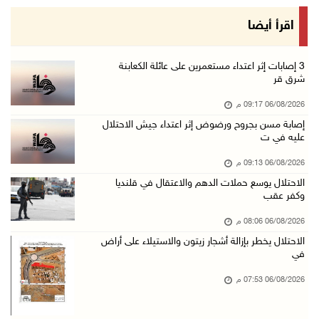
رابطة العالم الإسلامي تدين تواصل انتهاكات الا ...
اقرأ أيضا
06/آب/2026 07:36 م
اليونيسف: استشهاد 300 طفل منذ وقف إطلاق النار ...
‏3 إصابات إثر اعتداء مستعمرين على عائلة الكعابنة
شرق قر
06/آب/2026 07:34 م
06/08/2026 09:17 م
الاحتلال يدمّر بيت الزوجية قبل ساعات من الزفا ...
إصابة مسن بجروح ورضوض إثر اعتداء جيش الاحتلال
06/آب/2026 07:27 م
عليه في ت
إصابتان بالرصاص والاعتداء خلال اقتحام الاحتلا ...
06/08/2026 09:13 م
06/آب/2026 06:56 م
الاحتلال يوسع حملات الدهم والاعتقال في قلنديا
وكفر عقب
الاحتلال يسلم جثمان الشهيد علاء صبيح من قرية ...
06/آب/2026 06:38 م
06/08/2026 08:06 م
الاحتلال يخطر بإزالة أشجار زيتون والاستيلاء على أراض
دودين والتميمي يسلمان قرار تخصيص أرض لصالح مد ...
في
06/آب/2026 06:28 م
06/08/2026 07:53 م
بيت لحم: حجاوي يتفقد بلدة نحالين ويطلع على اح ...
06/آب/2026 06:13 م