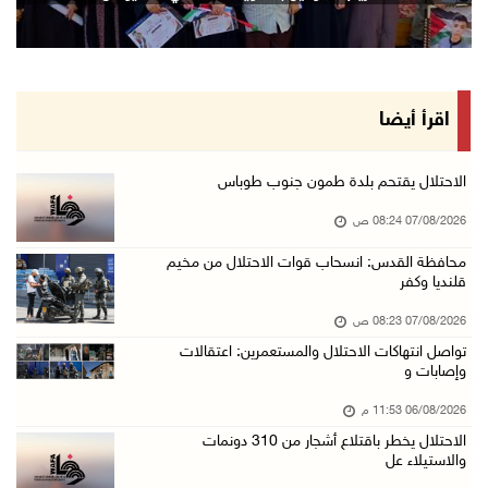
06/آب/2026 10:01 م
رئيس بلدية الخليل يطلع وفدا أميركيا على تطورا ...
06/آب/2026 09:59 م
اقرأ أيضا
06/آب/2026 09:17 م
إصابة مسن بجروح ورضوض إثر اعتداء جيش الاحتلال ...
الاحتلال يقتحم بلدة طمون جنوب طوباس
06/آب/2026 09:13 م
07/08/2026 08:24 ص
ورشة توصي بخطة عاجلة لاستعادة التعليم الوجاهي ...
محافظة القدس: انسحاب قوات الاحتلال من مخيم
قلنديا وكفر
06/آب/2026 09:08 م
الرئيس يستقبل مجلس بلدية رام الله ويشدد على د ...
07/08/2026 08:23 ص
06/آب/2026 08:36 م
تواصل انتهاكات الاحتلال والمستعمرين: اعتقالات
وإصابات و
جماهير شعبنا تشيع جثمان الشهيد علاء صبيح في ت ...
06/08/2026 11:53 م
06/آب/2026 08:33 م
الاحتلال يخطر باقتلاع أشجار من 310 دونمات
الاحتلال يوسع حملات الدهم والاعتقال في قلنديا ...
والاستيلاء عل
06/آب/2026 08:06 م