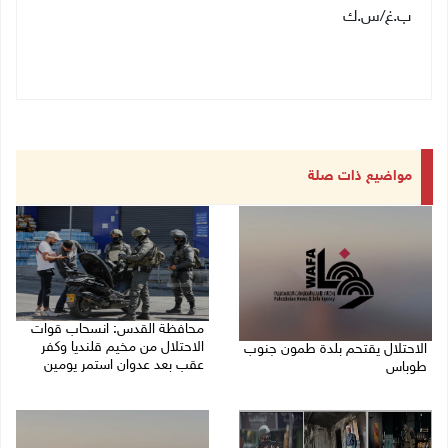
ب.غ/س.ك
مواضيع ذات صلة
محافظة القدس: انسحاب قوات
الاحتلال من مخيم قلنديا وكفر
الاحتلال يقتحم بلدة طمون جنوب
عقب بعد عدوان استمر يومين
طوباس
07/08/2026 08:23 ص
07/08/2026 08:24 ص