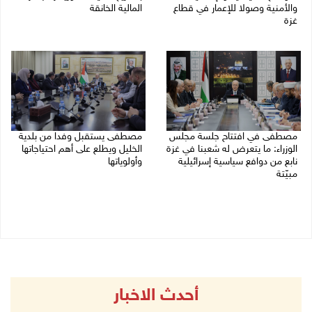
والأمنية وصولا للإعمار في قطاع
المالية الخانقة
غزة
04/08/2026 03:16 م
05/08/2026 03:30 م
مصطفى في افتتاح جلسة مجلس
مصطفى يستقبل وفدا من بلدية
الوزراء: ما يتعرض له شعبنا في غزة
الخليل ويطلع على أهم احتياجاتها
نابع من دوافع سياسية إسرائيلية
وأولوياتها
مبيّتة
03/08/2026 07:07 م
04/08/2026 11:29 ص
أحدث الاخبار