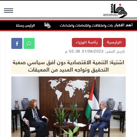
أهم الاخبار
عمرين: إصابات واعتقالات واقتحامات واعتداءات
الرئيس يستقبل مجلس بلدية ب
MENU
الرئيسية
رئاسة الوزراء
تاريخ النشر: 31/08/2023 02:39 م
اشتية: التنمية الاقتصادية دون أفق سياسي صعبة
التحقيق وتواجه العديد من المعيقات