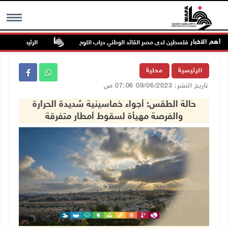
أهم الاخبار
وفاة سفير فلسطين لدى مصر القائد الوطني دياب اللوح
الرئيس ينعى سفير ف
MENU
الرئيسية
محلية
تاريخ النشر: 09/06/2023 07:06 ص
حالة الطقس: أجواء خماسينية شديدة الحرارة
والفرصة مهيأة لسقوط أمطار متفرقة