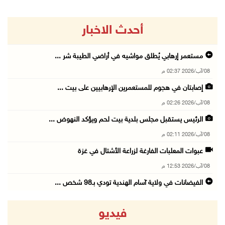
أحدث الاخبار
مستعمر إرهابي يُطلق مواشيه في أراضي الطيبة شر ...
08/آب/2026 02:37 م
إصابتان في هجوم للمستعمرين الإرهابيين على بيت ...
08/آب/2026 02:26 م
الرئيس يستقبل مجلس بلدية بيت لحم ويؤكد النهوض ...
08/آب/2026 02:11 م
عبوات المعلبات الفارغة لزراعة الأشتال في غزة
08/آب/2026 12:53 م
الفيضانات في ولاية آسام الهندية تودي بـ98 شخص ...
08/آب/2026 12:42 م
فيديو
الاحتلال يتوغل في بلدة ميس الجبل جنوب لبنان و ...