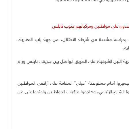
ر، أثناء مروره في منطقة عقبة حسنة غربا.
تدون على مواطنين ومركباتهم جنوب نابلس
بحراسة مشددة من شرطة الاحتلال، من جهة باب المغاربة،
ته.
 اللبن الشرقية، على الطريق الواصل بين مدينتي نابلس ورام
ة، لـ"وفا"، بأن نحو 15 مستوطنا تجمهروا أمام مستوطنة "عيلي" المقامة على أراضي المواطنين
ا الشارع الرئيسي، وهاجموا مركبات المواطنين واعتدوا على من