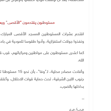
المحافظة، بعد أن أوقفت موكبا احتفاليا بالإفراج عن أسي
مستوطنون يقتحمون "الأقصى"
ويع
اقتحم عشرات المستوطنين المسجد الأقصى المبارك، 
ونفذوا جولات استفزازية، وأدوا طقوسا تلمودية في باحا
كما اعتدى مستوطنون على مواطنين ومركباتهم، قرب قرية
الله.
وأفادت مصادر محلي
جنوب اللبن الشرقية، تحت حماية قوات الاحتلال، وأغلقو
بداخلها بالضرب.
ــــ
م.ب/ م.ع