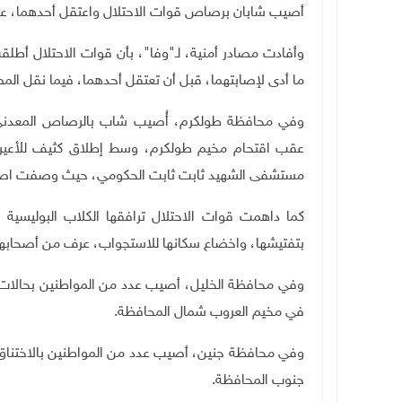
أصيب شابان برصاص قوات الاحتلال واعتقل أحدهما، عند ا
وأفادت مصادر أمنية، لـ"وفا"، بأن قوات الاحتلال أطل
ما أدى لإصابتهما، قبل أن تعتقل أحدهما، فيما نقل المص
وفي محافظة طولكرم، أُصيب شاب
بالرصاص المعدني
عقب اقتحام مخيم طولكرم، وسط إطلاق كثيف للأعيرة ا
مستشفى الشهيد ثابت ثابت الحكومي، حيث وصفت اصا
كما داهمت قوات الاحتلال ترافقها الكلاب البوليسية ع
بتفتيشها، واخضاع سكانها للاستجواب، عرف من أصحابها:
وفي محافظة الخليل، أصيب عدد من المواطنين بحالات ا
في مخيم العروب شمال المحافظة.
وفي محافظة جنين، أصيب عدد من المواطنين بالاختناق ب
جنوب المحافظة.