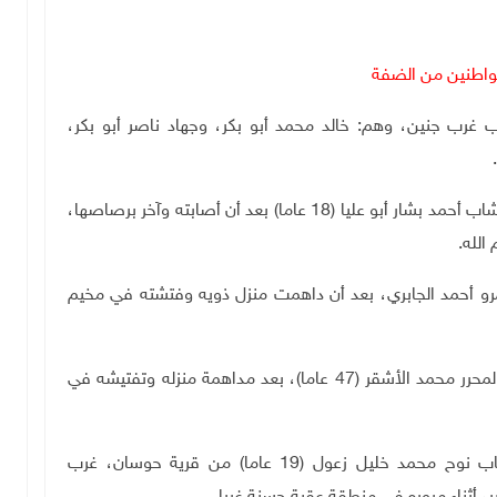
 غرب جنين، وهم: خالد محمد أبو بكر، وجهاد ناصر أبو بكر،
د بشار أبو عليا (18 عاما)
بعد أن أصابته وآخر برصاصها،
الله.
رو أحمد الجابري، بعد أن داهمت منزل ذويه وفتشته في مخيم
وفي محافظة طولكرم، اعتقلت قوات الاحتلال الأسير المحرر محمد الأشقر (47 عاما)، بعد مداهمة منزله وتفتيشه في
وفي محافظة بيت لحم، اعتقلت قوات الاحتلال الشاب نوح محمد خليل زعول (19 عاما) من قرية حوسان، غرب