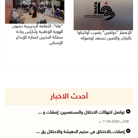
"فانا": الثقافة البحرينية تـصون
الهوية الوطنية وتُـكرّس ريادة
الإعصار "دولفين" يضرب أوكيناوا
مملكة البحرين كمنارة للإبداع
باليابان والصين تستعد لوصوله
الإنساني
08/08/2026 12:08 م
08/08/2026 11:04 ص
أحدث الاخبار
تواصل انتهاكات الاحتلال والمستعمرين: إصابات و ...
08/آب/2026 11:56 م
إصابات بالاختناق في مخيم الدهيشة والاحتلال يق ...