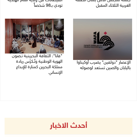
جلسة لمجلس الأمن بشأن الضفة
الفيضانات في ولاية آسام الهندية
الغربية الثلاثاء المقبل
تودي بـ98 شخصاً
08/08/2026 04:03 م
08/08/2026 12:42 م
"فانا": الثقافة البحرينية تـصون
الهوية الوطنية وتُـكرّس ريادة
الإعصار "دولفين" يضرب أوكيناوا
مملكة البحرين كمنارة للإبداع
باليابان والصين تستعد لوصوله
الإنساني
08/08/2026 12:08 م
08/08/2026 11:04 ص
أحدث الاخبار