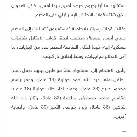
استشهد متأثرا بجروح حرجة أصيب بها أمس، خلال العدوان
الذي شنته قوات الاحتلال الإسرائيلي على المخيم.
وكانت قوات إسرائيلية خاصة "مستعربون" تسللت إلى المخيم
صباح أمس الجمعة، ودفعت لاحقا قوات الاحتلال بتعزيزات
عسكرية إليه، فيما اعتلى القناصة أسطح عدد من البنايات، ما
أدى لاندلاع مواجهات، وسط إطلاق نار كثيف.
وأدى الاقتحام إلى استشهاد ستة مواطنين بينهم طفل، هم:
الطفل ماهر عبد الله أحمد جوابرة (14 عاما)، وعمر باسم
محمود صبح (23 عاما)، وعماد نهاد خالد جوابرة (18 عاما)،
وقاسم محمد مصطفى دراغمة (33 عاما)، وثائر عبد الله
شاهين (36 عاما)، وبراء موسى الأمير (30 عاما)، وأصابة
آخرين.
ـــــ