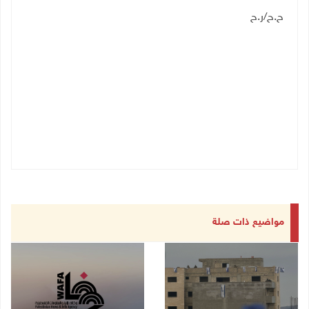
ح.ح/ر.ح
مواضيع ذات صلة