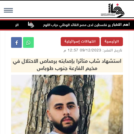
أهم الاخبار
وفاة سفير فلسطين لدى مصر القائد الوطني دياب اللوح
الرئيس ينعى سفير
MENU
الرئيسية
انتهاكات إسرائيلية
تاريخ النشر: 09/12/2023 12:57 م
استشهاد شاب متأثرا بإصابته برصاص الاحتلال في
مخيم الفارعة جنوب طوباس