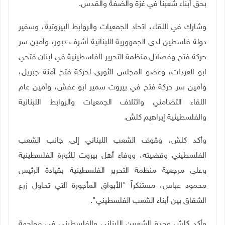
بحق أبناء شعبنا في غزة والضفة والقدس.
وشارك في اللقاء، اتحاد الجمعيات والروابط البيروتية، وسفير
دولة فلسطين لدى الجمهورية اللبنانية أشرف دبور، وأمين سر
حركة فتح وفصائل منظمة التحرير الفلسطينية في لبنان فتحي
ابو العردات، وعضو المجلس الثوري لحركة فتح آمنة جبريل،
وأمين سر حركة فتح في بيروت سمير ابو عفش، وأمين عام
اللقاء التضامني وائتلاف الجمعيات والروابط اللبنانية
والفلسطينية إبراهيم كلش.
وأكد كلش، وقوف الشعب اللبناني إلى جانب الشعب
الفلسطيني وقضيته، ووفاء أهل بيروت للثورة الفلسطينية
وعلى مرجعية منظمة التحرير الفلسطينية بقيادة الرئيس
محمود عباس، مستنكراً "الأبواق المأجورة التي تحاول زرع
الشقاق بين أبناء الشعب الفلسطيني".
وأكد كلش وحدة الشعبين اللبناني والفلسطيني في مواجهة