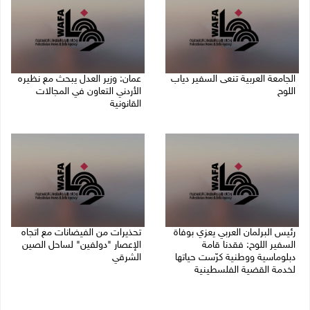
الجامعة العربية تنعى السفير دياب
عمان: وزير العدل يبحث مع نظيره
اللوح
الأردني التعاون في المجالات
القانونية
09/08/2026 05:28 م
09/08/2026 04:08 م
رئيس البرلمان العربي يعزي بوفاة
تحذيرات من الفيضانات مع اتجاه
السفير اللوح: فقدنا قامة
الإعصار "دولفين" لساحل الصين
دبلوماسية ووطنية كرّست حياتها
الشرقي
لخدمة القضية الفلسطينية
09/08/2026 01:40 م
09/08/2026 03:05 م