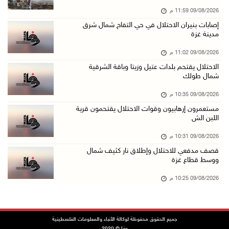
09/08/2026 11:59 م
مستعمرون إرهابيون يهاجمون قرية المغير والاحتل ...
إصابات بنيران الاحتلال في حي التفاح شمال شرق
09/آب/2026 07:02 م
مدينة غزة
ياسر عباس يُهنئ الأمين العام لجبهة التحرير ال ...
09/08/2026 11:02 م
09/آب/2026 06:30 م
الاحتلال يقتحم بلدات عتيل وزيتا وباقة الشرقية
شمال طولك
الجامعة العربية تنعى السفير دياب اللوح
09/آب/2026 05:28 م
09/08/2026 10:35 م
مستعمرون إرهابيون وقوات الاحتلال يقتحمون قرية
ثلاث إصابات برصاص الاحتلال في مدينة خان يونس
اللبن الش
09/آب/2026 05:04 م
09/08/2026 10:31 م
سلطة المياه: تنظيم مياه الأغوار الشمالية يهدف ...
قصف مدفعي للاحتلال وإطلاق نار كثيف شمال
09/آب/2026 04:45 م
ووسط قطاع غزة
مسك تكافح آثار الحروق وتنتظر العلاج خارج غزة
09/08/2026 10:25 م
09/آب/2026 04:39 م
مستعمرون يقتحمون أراضي المواطنين في عدة مناطق ...
جميع الحقوق محفوظة لوكالة الأنباء والمعلومات الفلسطينية
09/آب/2026 04:31 م