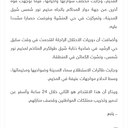
القديم، وجابت مختلف شوارعها وأحيائها، فيما توجهت قوة
أخرى من جهة دوار المحاكم باتجاه مخيم نور شمس شرق
المدينة، وتمركزت في حي المنشية وفرضت حصارا مشددا
عليه.
وأضافت أن دوريات الاحتلال الراجلة اقتحمت في وقت سابق
حي الرشيد في ضاحية ذنابة شرق طولكرم المتاخم لمخيم نور
شمس، ونشرت الكمائن في المنطقة.
وجابت طائرات الاستطلاع سماء المدينة وضواحيها ومخيماتها،
وسط اندلاع مواجهات عنيفة في المخيم.
ويذكر أن هذا الاقتحام هو الثاني خلال 24 ساعة وأسفر عن
تدمير وتخريب ممتلكات المواطنين وقصف منازلهم.
.. يتبع
ــــــ