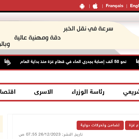
Français
Engl
نحو 58 ألف إصابة بجدري الماء في قطاع غزة منذ بداية العام
ا
شريعي
رئاسة الوزراء
الاسرى
اقتصا
ع غزة
تضامن وتحركات دولية
تاريخ النشر: 26/12/2023 07:55 ص