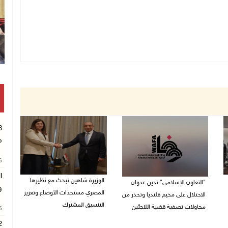
م
26
ا
الوزيرة شاهين تبحث مع نظيرها
"التعاون الإسلامي" تدين عدوان
و
المصري مستجدات الأوضاع وتعزيز
الاحتلال على مخيم قلنديا وتحذر من
التنسيق المشترك
محاولات تصفية قضية اللاجئين
26
05/08/2026 10:43 م
06/08/2026 12:31 م