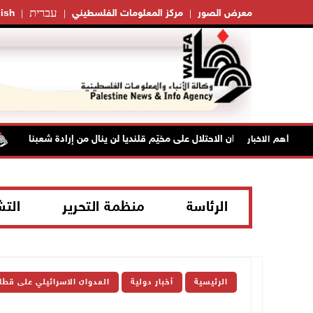
עברית
معرض الصور
مركز المعلومات الفلسطيني
ish
"فتح": عدوان الاحتلال على مخيّم قلنديا لن ينال من إرادة شعبنا
أهم الاخبار
الرئاسة
منظمة التحرير
الت
الرئيسية
أخبار دولية
العدوان الاسرائيلي على قطا