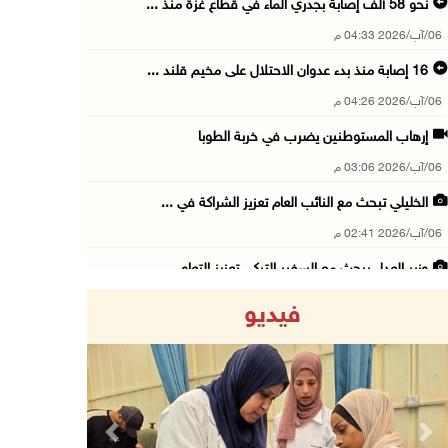
نحو 58 ألف إصابة بجدري الماء في قطاع غزة منذ ...
06/آب/2026 04:33 م
16 إصابة منذ بدء عدوان الاحتلال على مخيم قلند ...
06/آب/2026 04:26 م
إرهاب المستوطنين يضرب في خربة الطوبا
06/آب/2026 03:06 م
الخليلي تبحث مع النائب العام تعزيز الشراكة في ...
06/آب/2026 02:41 م
وزير العدل يبحث مع السفير التركي تعزيز التعاو ...
06/آب/2026 02:37 م
فيديو
سلطة النقد: ارتفاع نسبة الشمول المالي في فلسط ...
06/آب/2026 02:31 م
"فتح": عدوان الاحتلال على مخيّم قلنديا لن ينا ...
06/آب/2026 02:28 م
Previous
Next