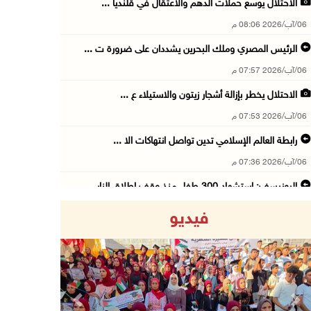
الاحتلال يوسع حملات الدهم والاعتقال في قلنديا ...
06/آب/2026 08:06 م
الرئيس المصري وملك البحرين يشددان على ضرورة ت ...
06/آب/2026 07:57 م
الاحتلال يخطر بإزالة أشجار زيتون والاستيلاء ع ...
06/آب/2026 07:53 م
رابطة العالم الإسلامي تدين تواصل انتهاكات الا ...
06/آب/2026 07:36 م
اليونيسف: استشهاد 300 طفل منذ وقف إطلاق النار ...
06/آب/2026 07:34 م
فيديو
الاحتلال يدمّر بيت الزوجية قبل ساعات من الزفا ...
06/آب/2026 07:27 م
إصابتان بالرصاص والاعتداء خلال اقتحام الاحتلا ...
06/آب/2026 06:56 م
Previous
Next