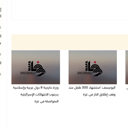
إ
ا
26
ا
م
26
ا
26
ل
اليونيسف: استشهاد 300 طفل منذ
وزراء خارجية 8 دول عربية وإسلامية
وقف إطلاق النار في غزة
يدينون الانتهاكات الإسرائيلية
المتواصلة في غزة
06/08/2026 07:34 م
06/08/2026 02:17 م