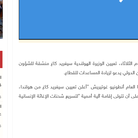
لمتحدة، اليوم الثلاثاء، تعيين الوزيرة الهولندية سيغريد كاغ منسّقة للشؤون
الدولي يدعو لزيادة المساعدات للقطاع.
ا
ق
العام أنطونيو غوتيريش "أعلن تعيين سيغريد كاغ من هولندا،
لى أن تتولى إقامة آلية أممية "لتسريع شحنات الإغاثة الإنسانية
26
ا
ع
26