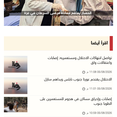
الرئيس يقلد قامات وطنية ومؤسسين في "اتحاد الك ...
الحصار يفاقم معاناة مرضى السرطان في غزة
05/آب/2026 08:47 م
قوات الاحتلال تنصب حاجزا عسكريا شرق بيت لحم
05/آب/2026 08:13 م
الرئيس يقلد عائلة القائد الوطني الراحل أحمد ع ...
اقرأ أيضا
05/آب/2026 08:05 م
باسم الرئيس: وزير الداخلية يمنح العميد جيسون ...
تواصل انتهاكات الاحتلال ومستعمريه: إصابات
واعتقالات واق
05/آب/2026 07:50 م
05/08/2026 11:08 م
الاحتلال يقتحم كفر مالك ودير جرير ومستعمرون ي ...
الاحتلال يقتحم عورتا جنوب نابلس ويداهم منازل
05/آب/2026 07:17 م
05/08/2026 11:01 م
"التربية" تخرج الفوج الأول من مدربي المعلمين ...
05/آب/2026 06:44 م
إصابات وإحراق مساكن في هجوم للمستعمرين على
الطوبا جنوب
عبد السلام السيد يفوز بترشيح الديمقراطيين لمج ...
05/08/2026 10:59 م
05/آب/2026 06:43 م