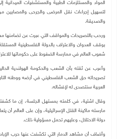
المواد والمستلزمات الطبية والمستشفيات الميدانية 
لتسهيل إجراءات نقل المرضى والجرحى والمصابين من
والصديقة
.
ورحب بالتصريحات والمواقف التي عبرت عن تضامنها مع ش
بوقف العدوان والاعتراف بالدولة الفلسطينية المستقل
شعوب العالم في ممارسة الضغوط على حكوماتها للاعترا
وأعرب عن ثقته بأن الشعب والحكومة الهولندية الحالي
تصريحاته حق الشعب الفلسطيني في أرضه ووطنه التاري
العربية سنتصدى له لإفشاله
.
وقال اشتية، في كلمته بمستهل الجلسة، إن ما كشفته
مارسته ماكينة القتل الإسرائيلية، وإن على العالم أن 
دولة الاحتلال، وعليهم تحمل مسؤولية ذلك
.