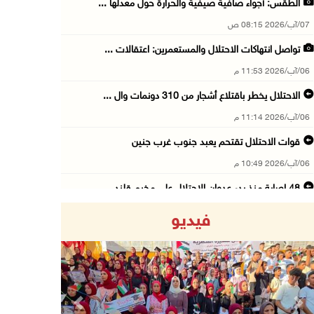
الطقس: أجواء صافية صيفية والحرارة حول معدلها ...
07/آب/2026 08:15 ص
تواصل انتهاكات الاحتلال والمستعمرين: اعتقالات ...
06/آب/2026 11:53 م
الاحتلال يخطر باقتلاع أشجار من 310 دونمات وال ...
06/آب/2026 11:14 م
قوات الاحتلال تقتحم يعبد جنوب غرب جنين
06/آب/2026 10:49 م
48 إصابة منذ بدء عدوان الاحتلال على مخيم قلند ...
06/آب/2026 10:45 م
فيديو
الاحتلال يعتقل شابين من المغير
06/آب/2026 10:27 م
وزير الداخلية يبحث مع مكافحة المخدرات الدولي ...
06/آب/2026 10:01 م
Previous
Next