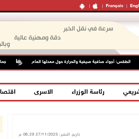
Français
Engl
قس: أجواء صافية صيفية والحرارة حول معدلها العام
جماهير شعبن
شريعي
رئاسة الوزراء
الاسرى
اقتصا
تاريخ النشر: 27/11/2023 06:29 م