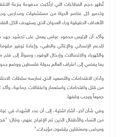
تُظهر حجم الفظاعات التي ارتُكبت مدفوعة بنزعة الانتق
وتدمير كل عناصر الحياة من مستشفيات ومدارس وجا
الأهداف الحقيقية وراء العدوان الذي يستهدف الكل الف
وأكد أن الرئيس محمود عباس يعمل على تحشيد جهد د
للدعم الإنساني والإغاثي والطبي، وإعادة توفير مقوم
والكهرباء والاتصالات وإدخال الوقود، وصولاً إلى ف
بما يفضي إلى اعتراف العالم بدولة فلسطين ووضع جدول ز
وأدان الاقتحامات والتصعيد الذي تمارسه سلطات الاحتل
من قتل واقتحامات واستعمار واعتقالات جماعية، وأكد أ
جميعاً ويجب وقفها
.
وفي شأن آخر، أشار اشتية، إلى أن عدد الشهداء في غزة 
من النساء والأطفال الذين تم الإفراج عنهم، وقال: "فج
ومرضى ومعتقلين يقضون مؤبدات
".