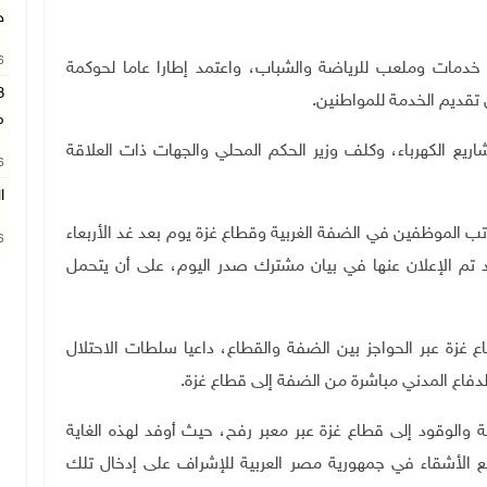
ج
26
دمات وملعب للرياضة والشباب، واعتمد إطارا عاما لحوكمة
 تقديم الخدمة للمواطنين
.
م
اريع الكهرباء، وكلف وزير الحكم المحلي والجهات ذات العلاقة
26
ا
ر حول صرف سلفة بنسبة 50% من رواتب الموظفين في الضفة الغربية وقطاع غزة يوم بعد غد الأربعاء
26
د تم الإعلان عنها في بيان مشترك صدر اليوم، على أن يتحمل
ع غزة عبر الحواجز بين الضفة والقطاع، داعيا سلطات الاحتلال
الدفاع المدني مباشرة من الضفة إلى قطاع غزة
.
ية والوقود إلى قطاع غزة عبر معبر رفح، حيث أوفد لهذه الغاية
 الأشقاء في جمهورية مصر العربية للإشراف على إدخال تلك