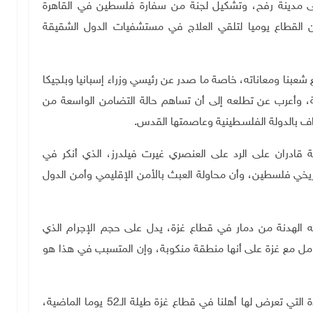
إلى مدينة رفح، وتشكيل لجنة من سفارة فلسطين في القاهرة
 القطاع يوميا لتلقي العلاج في مستشفيات الدول الشقيقة
عبنا ومعاناته، خاصة ما صدر عن رئيسي وزراء إسبانيا وبلجيكا
ة، وأعرب عن تطلعه إلى أن تساهم حالة التضامن الواسعة من
ف بالدولة الفلسـطينية وعاصمتها القدس
.
ة قادران على الرد على العنصري غيرت فيلدرز، الذي أنكر في
خي فلسطين، وأن محاولة العبث بالأمن الإقليمي وأمن الدول
 الهدنة من دمار في قطاع غزة، يدل على حجم الإجرام الذي
يتعامل مع غزة على أنها منطقة منكوبة، وإن المتسبب في هذا هو
وأضاف أن مشاهد الدمار التي تكشفت عنها حرب الإبادة التي تعرض لها أهلنا في قطاع غزة طيلة الـ52 يوما الماضية،