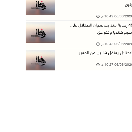
نين
الرئيس المصري وملك البحرين يشددان على ضرورة ت ...
06/08/20 10:49 م
06/آب/2026 07:57 م
48 إصابة منذ بدء عدوان الاحتلال على
الاحتلال يخطر بإزالة أشجار زيتون والاستيلاء ع ...
خيم قلنديا وكفر عق
06/آب/2026 07:53 م
06/08/20 10:45 م
رابطة العالم الإسلامي تدين تواصل انتهاكات الا ...
لاحتلال يعتقل شابين من المغير
06/آب/2026 07:36 م
06/08/20 10:27 م
اليونيسف: استشهاد 300 طفل منذ وقف إطلاق النار ...
06/آب/2026 07:34 م
الاحتلال يدمّر بيت الزوجية قبل ساعات من الزفا ...
06/آب/2026 07:27 م
إصابتان بالرصاص والاعتداء خلال اقتحام الاحتلا ...
06/آب/2026 06:56 م
الاحتلال يسلم جثمان الشهيد علاء صبيح من قرية ...