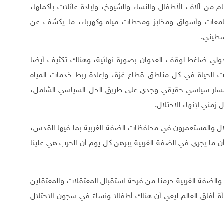
ام من آلاف الأطفال والنساء والشيوخ، وإبادة عائلات بأكملها،
معات وأسواق ومخابز ومحطات مياه وكهرباء، ما يكشف عن
لسطيني
.
ولي ضاغط لوقف العدوان بصورة نهائية، وهناك تكثيف أيضا
ات الحياة في كل مناطق قطاع غزة، وإعادة ربط خدمات المياه
تح مسار سياسي حقيقي وجدي على طريق الحل السياسي الشامل،
مني لإنهاء الاحتلال
.
ال والمستعمرون في محافظات الضفة الغربية بما فيها القدس،
ن ما يجري في الضفة الغربية يبرهن كل يوم أن الحرب هي علينا
والضفة الغربية حرمنا من فرحة استقبال المعتقلات والمعتقلين
أة أفاق العالم ليعي أن هناك أطفالا ونساءً في سجون الاحتلال