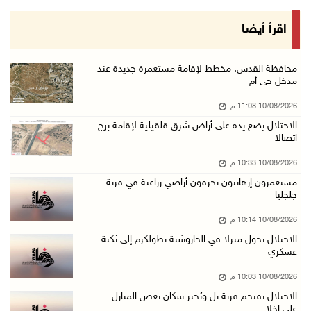
10/آب/2026 08:56 م
دولة فلسطين تعرب عن تضامنها مع كولومبيا إثر ا ...
اقرأ أيضا
10/آب/2026 08:15 م
الاحتلال يعتقل شقيقين من الأغوار الشمالية
محافظة القدس: مخطط لإقامة مستعمرة جديدة عند
مدخل حي أم
10/آب/2026 08:06 م
10/08/2026 11:08 م
مستعمرون إرهابيون يواصلون حصار منزل في بلدة ق ...
الاحتلال يضع يده على أراض شرق قلقيلية لإقامة برج
10/آب/2026 07:45 م
اتصالا
وزير الداخلية يتفقد محافظة الخليل ويؤكد تعزيز ...
10/08/2026 10:33 م
10/آب/2026 07:44 م
مستعمرون إرهابيون يحرقون أراضي زراعية في قرية
جلجليا
مرضى يعودون لغزة بعد رحلة علاج بالضفة
10/آب/2026 07:22 م
10/08/2026 10:14 م
الاحتلال يحول منزلا في الجاروشية بطولكرم إلى ثكنة
مستعمرون إرهابيون يجرفون أراضي في سالم شرق نا ...
عسكري
10/آب/2026 07:13 م
10/08/2026 10:03 م
قصة أطفال جديدة بالدنمركية لخالد جمعة
الاحتلال يقتحم قرية تل ويُجبر سكان بعض المنازل
10/آب/2026 07:09 م
على إخلا