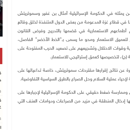
ن يمثله في الحكومة الإسرائيلية أمثال بن غفير وسموتريتش
بنا في قطاع غزة المدعومة من بعض الدول المتنفذة لخلق وقائع
 أطماعهم الاستعمارية في قضمها بالتدريج وفرض القانون
مج لتعميق الاستعمار ومحو ما يسمى بـ"الخط الأخضر" الفاصل،
ية وقوات الاحتلال وتشجيعهم على تصعيد الحرب المفتوحة على
ج)، لتخصيصها كعمق إستراتيجي للاستعمار.
شرة عن نتائج إقرارها مقترحات سموتريتش، خاصة تداعياتها على
ق
لإحياء عملية السلام وحل الصراع بالطرق السياسية التفاوضية.
ج
26
خل وممارسة ضغط حقيقي على الحكومة الإسرائيلية لإجبارها على
ق
ها إدخال المنطقة في مزيد من الصراعات ودوامات العنف التي
غ
26
ا