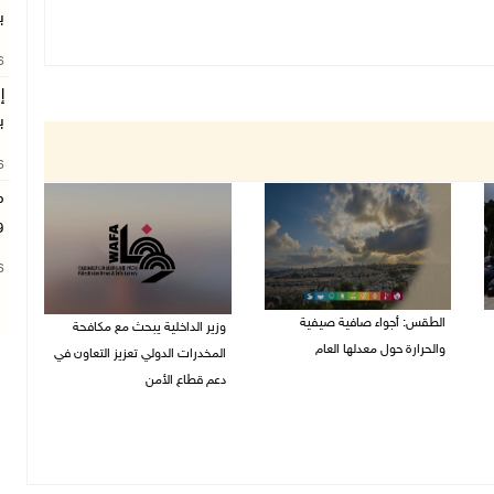
ب
26
إ
ب
26
م
و
26
الطقس: أجواء صافية صيفية
وزير الداخلية يبحث مع مكافحة
والحرارة حول معدلها العام
المخدرات الدولي تعزيز التعاون في
دعم قطاع الأمن
07/08/2026 08:15 ص
06/08/2026 10:01 م