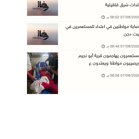
لدات شرق قلقيلية
70 ألفا يؤدون صلاة الجمعة في المسجد الأقصى
07/08/20 08:52 م
07/آب/2026 02:29 م
صابة مواطنين في اعتداء للمستعمرين في
الرئاسة تدين الهجمات الصاروخية على المملكة ال ...
يت دجن
07/آب/2026 02:19 م
07/08/20 08:48 م
مستعمرون ينفذون جولات استفزازية في عدة مناطق ...
ستعمرون يهاجمون قرية أبو نجيم
07/آب/2026 02:08 م
يصيبون مواطنا ويعتدون ع
أمين عام الجامعة العربية يحذر من نهج إسرائيل ...
07/08/20 08:08 م
07/آب/2026 01:41 م
مستعمرون يهاجمون صهريجا للمياه في خلايل اللوز ...
07/آب/2026 01:38 م
مستعمرون يهاجمون مجددا تجمع الكعابنة شرق الطي ...
07/آب/2026 12:08 م
أسعار النفط تواصل الصعود وسط مخاوف بشأن مستقب ...